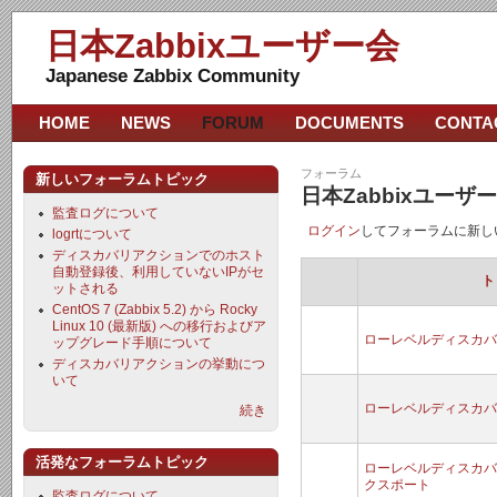
日本Zabbixユーザー会
Japanese Zabbix Community
HOME
NEWS
FORUM
DOCUMENTS
CONTA
フォーラム
新しいフォーラムトピック
日本Zabbixユー
監査ログについて
ログイン
してフォーラムに新し
logrtについて
ディスカバリアクションでのホスト
自動登録後、利用していないIPがセ
ト
ットされる
CentOS 7 (Zabbix 5.2) から Rocky
Linux 10 (最新版) への移行およびア
ローレベルディスカバ
ップグレード手順について
ディスカバリアクションの挙動につ
いて
ローレベルディスカバ
続き
活発なフォーラムトピック
ローレベルディスカバ
クスポート
監査ログについて