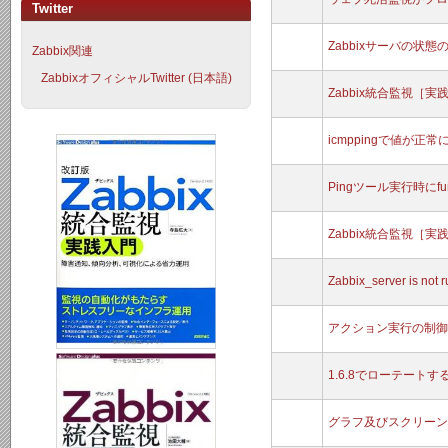
Twitter
Zabbixサーバの状
Zabbix関連
ZabbixオフィシャルTwitter (日本語)
Zabbix統合監視［
icmppingで値が正
Pingツール実行時にfunc
Zabbix統合監視［
Zabbix_server is n
アクション実行の制御
1.6.8でローテート
グラフ及びスクリーン