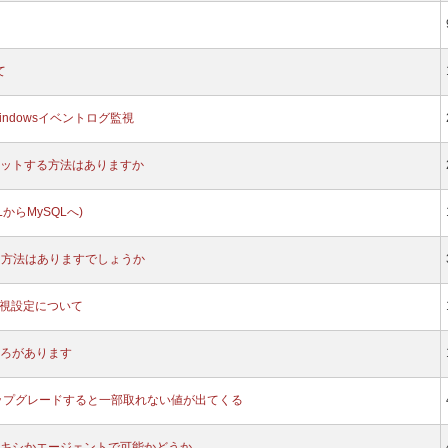
て
ndowsイベントログ監視
ットする方法はありますか
QLからMySQLへ)
知方法はありますでしょうか
監視設定について
ろがあります
.2 にアップグレードすると一部取れない値が出てくる
キシかエージェントで可能かどうか