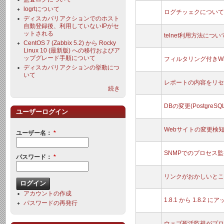
logrtについて
ログチッェクについて
ディスカバリアクションでのホスト
自動登録後、利用していないIPがセ
ットされる
telnet利用方法につい
CentOS 7 (Zabbix 5.2) から Rocky
Linux 10 (最新版) への移行およびア
ップグレード手順について
フィルタリング付きWi
ディスカバリアクションの挙動につ
いて
レポートの内容をリセ
続き
DBの変更(PostgreS
ユーザーログイン
Webサイトの変更検
ユーザー名：
*
SNMPでのプロセス
パスワード：
*
リンクがおかしいとこ
アカウントの作成
1.8.1 から 1.8
パスワードの再発行
ウェブ死活監視がプロ