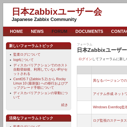
日本Zabbixユーザー会
Japanese Zabbix Community
HOME
NEWS
FORUM
DOCUMENTS
CONTA
フォーラム
新しいフォーラムトピック
日本Zabbixユー
監査ログについて
ログイン
してフォーラムに新し
logrtについて
ディスカバリアクションでのホスト
自動登録後、利用していないIPがセ
ットされる
CentOS 7 (Zabbix 5.2) から Rocky
異なるバージョンでのz
Linux 10 (最新版) への移行およびア
ップグレード手順について
ディスカバリアクションの挙動につ
アイテム作成 ネット
いて
続き
Windows Even
活発なフォーラムトピック
ログ監視のステータス
監査ログについて