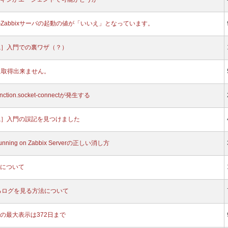
態のZabbixサーバの起動の値が「いいえ」となっています。
実践］入門での裏ワザ（？）
常に取得出来ません。
tion.socket-connectが発生する
実践］入門の誤記を見つけました
ot running on Zabbix Serverの正しい消し方
について
するログを見る方法について
の最大表示は372日まで