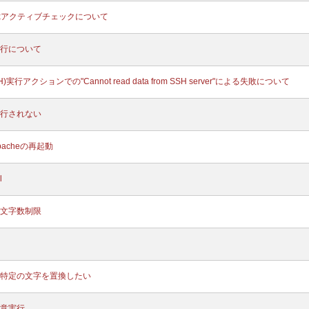
ixアクティブチェックについて
行について
行アクションでの"Cannot read data from SSH server"による失敗について
行されない
acheの再起動
l
文字数制限
特定の文字を置換したい
意実行