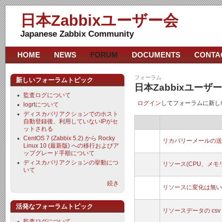
日本Zabbixユーザー会
Japanese Zabbix Community
HOME
NEWS
FORUM
DOCUMENTS
CONTA
フォーラム
新しいフォーラムトピック
日本Zabbixユー
監査ログについて
ログイン
してフォーラムに新し
logrtについて
ディスカバリアクションでのホスト
自動登録後、利用していないIPがセ
ットされる
CentOS 7 (Zabbix 5.2) から Rocky
リカバリーメールの送
Linux 10 (最新版) への移行およびア
ップグレード手順について
ディスカバリアクションの挙動につ
リソース(CPU、メモ
いて
続き
リソースに変化は無いの
活発なフォーラムトピック
リソースデータの csv
監査ログについて