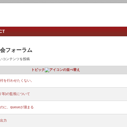
CT
ザー会フォーラム
いコンテンツを投稿
トピック
付を行わせたくない。
リ等)の監視について
に、queueが溜まる
 出力