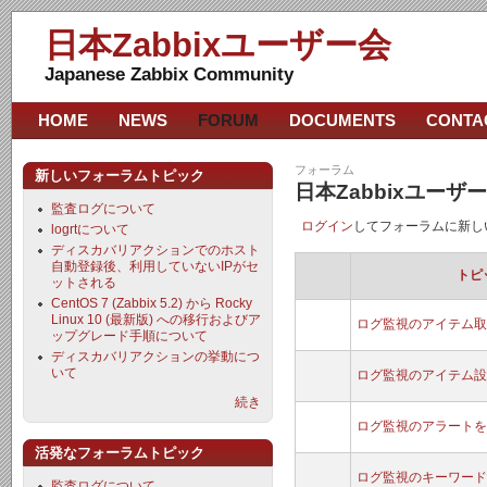
日本Zabbixユーザー会
Japanese Zabbix Community
HOME
NEWS
FORUM
DOCUMENTS
CONTA
フォーラム
新しいフォーラムトピック
日本Zabbixユー
監査ログについて
ログイン
してフォーラムに新し
logrtについて
ディスカバリアクションでのホスト
自動登録後、利用していないIPがセ
トピ
ットされる
CentOS 7 (Zabbix 5.2) から Rocky
Linux 10 (最新版) への移行およびア
ログ監視のアイテム取
ップグレード手順について
ディスカバリアクションの挙動につ
いて
ログ監視のアイテム設
続き
ログ監視のアラートを
活発なフォーラムトピック
ログ監視のキーワード
監査ログについて