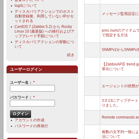
logrtについて
ディスカバリアクションでのホスト
メッセージ監視設定に
自動登録後、利用していないIPがセ
ットされる
CentOS 7 (Zabbix 5.2) から Rocky
proc.numのアイ
Linux 10 (最新版) への移行およびア
で指定する方法
ップグレード手順について
ディスカバリアクションの挙動につ
いて
SNMPv2からSNM
続き
【ZabbixAPI】trend.
算出について
ユーザーログイン
ユーザー名：
*
エージェントの状態が
パスワード：
*
3.0.13にアップデ
りました。
Remote commands a
アカウントの作成
パスワードの再発行
複数の文字列一致によ
法について