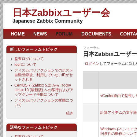
日本Zabbixユーザー会
Japanese Zabbix Community
HOME
NEWS
FORUM
DOCUMENTS
CONTA
フォーラム
新しいフォーラムトピック
日本Zabbixユー
監査ログについて
ログイン
してフォーラムに新し
logrtについて
ディスカバリアクションでのホスト
自動登録後、利用していないIPがセ
ットされる
CentOS 7 (Zabbix 5.2) から Rocky
Linux 10 (最新版) への移行およびア
ップグレード手順について
vCenter経由で監視
ディスカバリアクションの挙動につ
いて
計算アイテムの文字表
続き
活発なフォーラムトピック
Windowsイベントロ
旧条件の動作について
監査ログについて