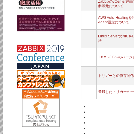
ZabbixのvCent
参照元について
AWS Auto-Heali
Agent設定について
Linux Serverの
法
1.8.x→3.0へのバー
トリガーとの依存関係
登録したトリガーの一