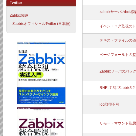
Twitter
zabbixサーバのbot
Zabbix関連
ZabbixオフィシャルTwitter (日本語)
イベントログ監視のト
テキストファイルの値
ページフォールトの監
Zabbixサーバのバ
RHEL7.3にZabb
log取得不可
リモートマウント状態