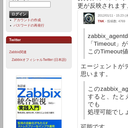
更が反映されます
2012/01/11 - 15:23 (
アカウントの作成
TNK
- 投稿数: 4769
パスワードの再発行
zabbix_ag
Twitter
「Timeou
このTimeo
Zabbix関連
ZabbixオフィシャルTwitter (日本語)
エージェントが
思います。
このzabbix
すると、たとえ
でも
処理可能でし
可能です。