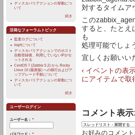
ディスカバリアクションの挙動につ
対するタイムア
いて
続き
このzabbix_a
すると、たとえばU
活発なフォーラムトピック
も
監査ログについて
処理可能でしょ
logrtについて
ディスカバリアクションでのホスト
自動登録後、利用していないIPがセ
宜しくお願いい
ットされる
CentOS 7 (Zabbix 5.2) から Rocky
‹ イベントの
Linux 10 (最新版) への移行およびア
ップグレード手順について
にアイテムで取
ディスカバリアクションの挙動につ
いて
続き
ユーザーログイン
コメント表示
ユーザー名：
*
お好みのコメント
パスワード：
*