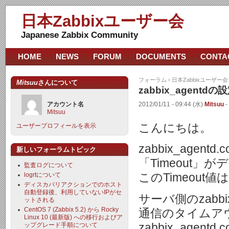
日本Zabbixユーザー会
Japanese Zabbix Community
HOME
NEWS
FORUM
DOCUMENTS
CONTA
フォーラム
›
日本Zabbixユーザー
Mitsuu
さんについて
zabbix_agent
アカウント名
2012/01/11 - 09:44 (水)
Mitsuu
-
Mitsuu
こんにちは。
ユーザープロフィールを表示
zabbix_agen
新しいフォーラムトピック
「Timeout
監査ログについて
logrtについて
このTimeou
ディスカバリアクションでのホスト
自動登録後、利用していないIPがセ
サーバ側のzabbix
ットされる
CentOS 7 (Zabbix 5.2) から Rocky
通信のタイムア
Linux 10 (最新版) への移行およびア
zabbix_agen
ップグレード手順について