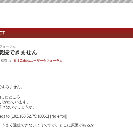
CT
会フォーラム
に接続できません
投稿数: 2
日本Zabbixユーザー会フォーラム
ですみません。
起動したところ
ージが出ています。
頂けないでしょうか。
t to [192.168.52.75:10051] [No error]]
、うまく通信できないようですが、どこに原因があるか