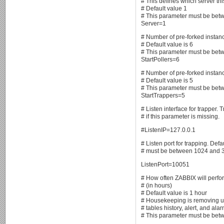
# This defines which server this
# Default value 1
# This parameter must be bet
Server=1
# Number of pre-forked instanc
# Default value is 6
# This parameter must be bet
StartPollers=6
# Number of pre-forked instanc
# Default value is 5
# This parameter must be bet
StartTrappers=5
# Listen interface for trapper. T
# if this parameter is missing.
#ListenIP=127.0.0.1
# Listen port for trapping. Def
# must be between 1024 and 
ListenPort=10051
# How often ZABBIX will perf
# (in hours)
# Default value is 1 hour
# Housekeeping is removing u
# tables history, alert, and ala
# This parameter must be bet