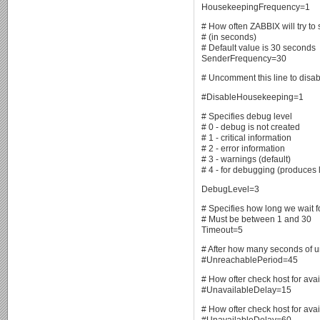
HousekeepingFrequency=1
# How often ZABBIX will try to
# (in seconds)
# Default value is 30 seconds
SenderFrequency=30
# Uncomment this line to dis
#DisableHousekeeping=1
# Specifies debug level
# 0 - debug is not created
# 1 - critical information
# 2 - error information
# 3 - warnings (default)
# 4 - for debugging (produces l
DebugLevel=3
# Specifies how long we wait fo
# Must be between 1 and 30
Timeout=5
# After how many seconds of un
#UnreachablePeriod=45
# How ofter check host for avai
#UnavailableDelay=15
# How ofter check host for avail