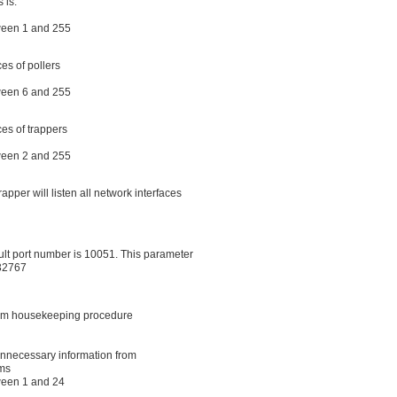
 is.
ween 1 and 255
es of pollers
ween 6 and 255
es of trappers
ween 2 and 255
rapper will listen all network interfaces
ault port number is 10051. This parameter
32767
orm housekeeping procedure
nnecessary information from
rms
ween 1 and 24