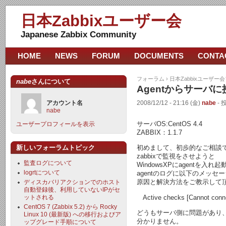
日本Zabbixユーザー会
Japanese Zabbix Community
HOME
NEWS
FORUM
DOCUMENTS
CONTA
フォーラム
›
日本Zabbixユーザー
nabe
さんについて
Agentからサーバ
アカウント名
2008/12/12 - 21:16 (金)
nabe
- 
nabe
サーバOS:CentOS 4.4
ユーザープロフィールを表示
ZABBIX：1.1.7
新しいフォーラムトピック
初めまして、初歩的なご相談
zabbixで監視をさせようと
監査ログについて
WindowsXPにagentを入れ
logrtについて
agentのログに以下のメッセ
原因と解決方法をご教示して
ディスカバリアクションでのホスト
自動登録後、利用していないIPがセ
Active checks [Cannot connec
ットされる
CentOS 7 (Zabbix 5.2) から Rocky
どうもサーバ側に問題があり
Linux 10 (最新版) への移行およびア
分かりません。
ップグレード手順について