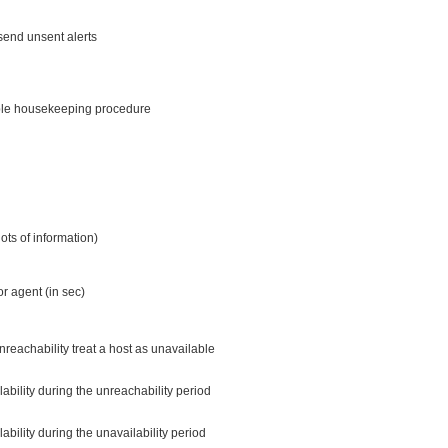
 send unsent alerts
able housekeeping procedure
ots of information)
r agent (in sec)
reachability treat a host as unavailable
lability during the unreachability period
ability during the unavailability period