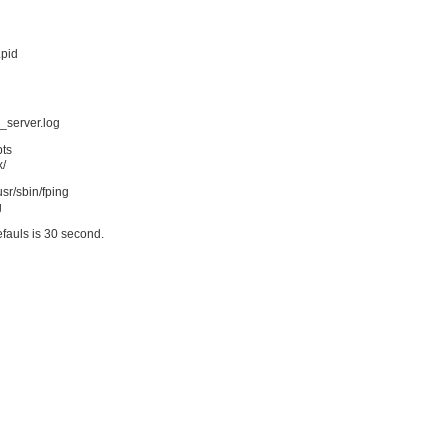
.pid
_server.log
pts
x/
usr/sbin/fping
g
fauls is 30 second.