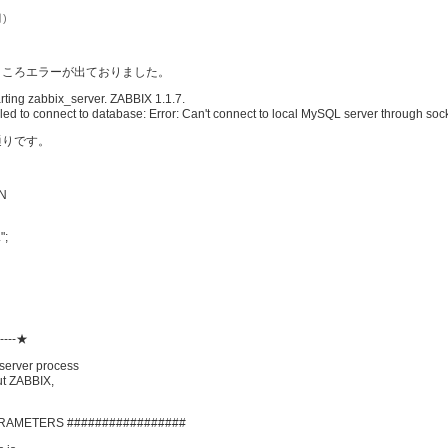
月)
見ましたところエラーが出ておりました。
ing zabbix_server. ZABBIX 1.1.7.
to connect to database: Error: Can't connect to local MySQL server through socket
通りです。
ON
";
----★
X server process
ut ZABBIX,
RAMETERS #################