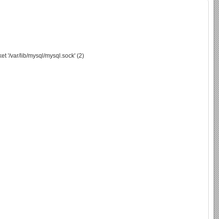
 '/var/lib/mysql/mysql.sock' (2)