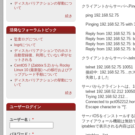
ディスカバリアクションの挙動につ
クライアントからサーバへPi
いて
ping 192.168.52.75
続き
Pinging 192.168.52.75 with 3
活発なフォーラムトピック
Reply from 192.168.52.75: 
Reply from 192.168.52.75: 
監査ログについて
Reply from 192.168.52.75: 
logrtについて
Reply from 192.168.52.75: 
ディスカバリアクションでのホスト
自動登録後、利用していないIPがセ
クライアントからサーバへtel
ットされる
CentOS 7 (Zabbix 5.2) から Rocky
telnet 192.168.52.75 10051
Linux 10 (最新版) への移行およびア
接続中: 192.168.52.75
ップグレード手順について
失敗しました
ディスカバリアクションの挙動につ
いて
サーバからクライントへは、1
telnet 192.168.52.212 10050
続き
Trying 192.168.52.212...
Connected to pct052212.hon0
ユーザーログイン
Escape character is '^]'.
サーバOSをインストールする
ユーザー名：
*
ファイアウォール機能は無効
iptablesで表示される内容
パスワード：
*