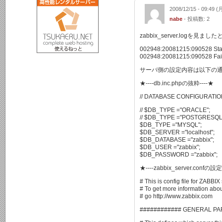
2008/12/15 - 09:49 (
nabe
- 投稿数: 2
zabbix_server.logを
002948:20081215:090528 Start
002948:20081215:090528 Failed 
サーバ側の設定内容は以下の
★----db.inc.phpの抜粋----★
// DATABASE CONFIGURATI
// $DB_TYPE ="ORACLE";
// $DB_TYPE ="POSTGRESQL
$DB_TYPE ="MYSQL";
$DB_SERVER ="localhost";
$DB_DATABASE ="zabbix";
$DB_USER ="zabbix";
$DB_PASSWORD ="zabbix";
★----zabbix_server.confの設定
# This is config file for ZABBI
# To get more information abo
# go http://www.zabbix.com
############ GENERAL PA