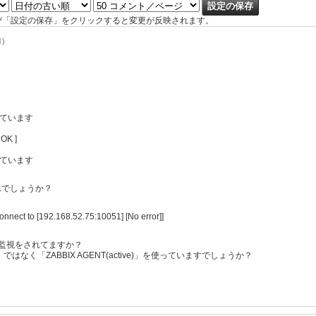
び「設定の保存」をクリックすると変更が反映されます。
月)
止しています
 OK ]
止しています
んでしょうか？
nnect to [192.168.52.75:10051] [No error]]
はログ監視をされてますか？
T」ではなく「ZABBIX AGENT(active)」を使っていますでしょうか？