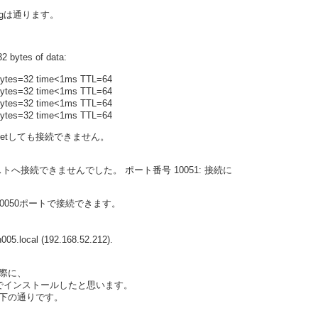
ngは通ります。
2 bytes of data:
bytes=32 time<1ms TTL=64
bytes=32 time<1ms TTL=64
bytes=32 time<1ms TTL=64
bytes=32 time<1ms TTL=64
netしても接続できません。
...ホストへ接続できませんでした。 ポート番号 10051: 接続に
0050ポートで接続できます。
05.local (192.168.52.212).
際に、
でインストールしたと思います。
は以下の通りです。