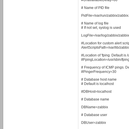
#UnavailableDelay=60
# Name of PID file
PidFile=/var/run/zabbix/zabbix
# Name of log file
# If not set, syslog is used
LogFile=/var/log/zabbix/zabbix
#Location for custom alert scri
AlertScriptsPath=/var/lib/zabbi
#Location of 'fping. Default is /
#FpingLocation=/usr/sbin/fpin
# Frequency of ICMP pings. De
#PingerFrequency=30
# Database host name
# Default is localhost
#DBHost=localhost
# Database name
DBName=zabbix
# Database user
DBUser=zabbix