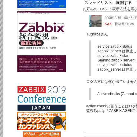
お好みのコメント表示方法を選
2008/12/15 - 00:48 (
KAZ
- 投稿数: 1085
TO:nabeさん
service zabbix status
zabbix_server は停
service zabbix start
Starting zabbix server: [
service zabbix status
zabbix_server は停
ログの方には何か出ていませ
Active checks [Cannot co
active checkと言うこと
監視Typeは「ZABBIX AGEN