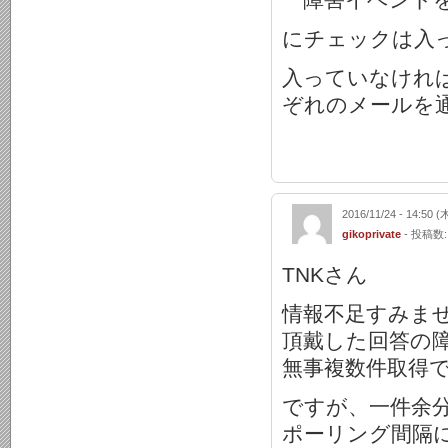
にチェックは入
入っていなけれ
ぞれのメールを
2016/11/24 - 14:50 (
gikoprivate
- 投稿数:
TNKさん
情報不足すみま
頂戴した回答の
無事複数件取得
ですが、一件余
ポーリング間隔