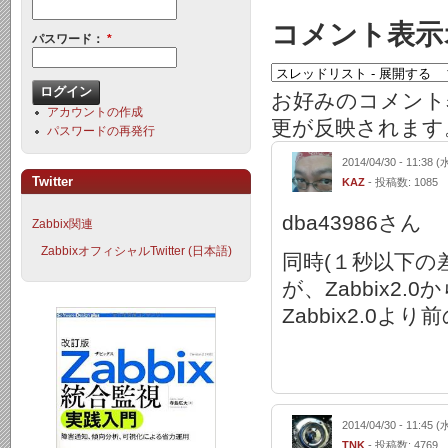
コメント表示
パスワード：
*
お好みのコメント
アカウントの作成
更が反映されます
パスワードの再発行
2014/04/30 - 11:38 (
Twitter
KAZ
- 投稿数: 1085
dba43986さん
Zabbix関連
ZabbixオフィシャルTwitter (日本語)
同時(１秒以下の
が、Zabbix2
Zabbix2.
2014/04/30 - 11:45 (
TNK
- 投稿数: 4769