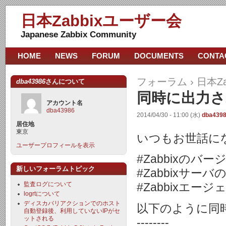
日本Zabbixユーザー会
Japanese Zabbix Community
HOME
NEWS
FORUM
DOCUMENTS
CONTA
フォーラム
›
日本Z
dba43986
さんについて
同時に出力
アカウント名
dba43986
2014/04/30 - 11:00 (水)
dba439
居住地
東京
いつもお世話に
ユーザープロフィールを表示
#Zabbixのバージ
新しいフォーラムトピック
#Zabbixサーバの
監査ログについて
#Zabbixエージ
logrtについて
ディスカバリアクションでのホスト
以下のように同
自動登録後、利用していないIPがセ
ットされる
--------