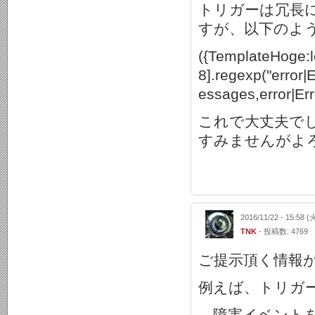
トリガーは冗長
すが、以下のよ
({TemplateHoge:l
8].regexp("error
essages,error|Er
これで大丈夫で
すみませんがよ
2016/11/22 - 15:58 (
TNK
- 投稿数: 4769
ご提示頂く情報
例えば、トリガ
障害イベントを