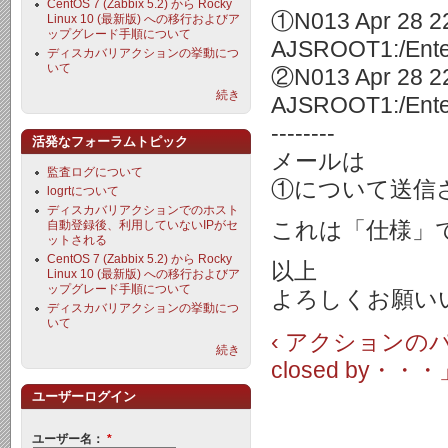
CentOS 7 (Zabbix 5.2) から Rocky
①N013 Apr 28 22
Linux 10 (最新版) への移行およびア
ップグレード手順について
AJSROOT1:/Ente
ディスカバリアクションの挙動につ
いて
②N013 Apr 28 22
続き
AJSROOT1:/Ente
--------
活発なフォーラムトピック
メールは
監査ログについて
①について送信
logrtについて
ディスカバリアクションでのホスト
これは「仕様」
自動登録後、利用していないIPがセ
ットされる
CentOS 7 (Zabbix 5.2) から Rocky
以上
Linux 10 (最新版) への移行およびア
ップグレード手順について
よろしくお願い
ディスカバリアクションの挙動につ
いて
‹ アクション
続き
closed by・
ユーザーログイン
ユーザー名：
*