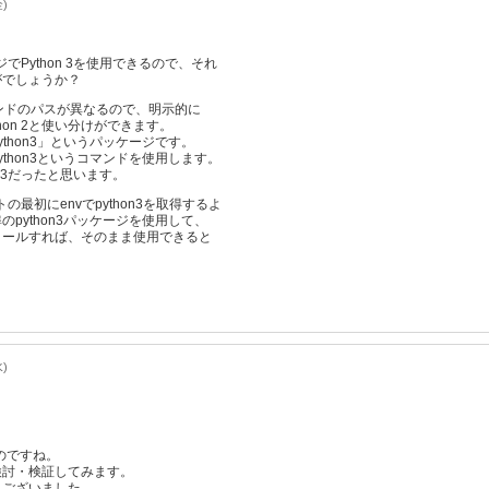
金)
ジでPython 3を使用できるので、それ
がでしょうか？
マンドのパスが異なるので、明示的に
ython 2と使い分けができます。
python3」というパッケージです。
python3というコマンドを使用します。
pip3だったと思います。
の最初にenvでpython3を取得するよ
python3パッケージを使用して、
トールすれば、そのまま使用できると
水)
なのですね。
検討・検証してみます。
うございました。