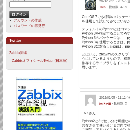
2021/12/31 - 20:57 (
TNK
- 投稿数: 4769
CentOS 7でも標準のパッケー
アカウントの作成
を使用して試してみてはいか
パスワードの再発行
デフォルトのPythonとはコ
Python 3を指定することでP
Python 3のパッケージは、「
Twitter
Python 3を使用するときは、
Python 3に対応したpipは、
Zabbix関連
とはいえ、zbxwmiのスクリプト
うにしているようなので、標準の
ZabbixオフィシャルTwitter (日本語)
依存するライブラリをインス
思います。
2022/01/05 - 11:12 (
jacky-jjj
- 投稿数: 2
TNKさん
Python2と3で使い分け可能
共存させて使い分ける方向で
ご回答・アドバイスありがと