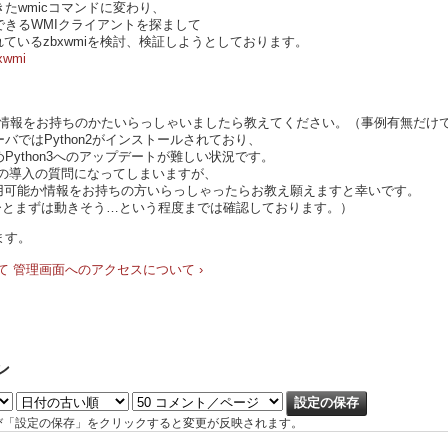
たwmicコマンドに変わり、
きるWMIクライアントを探まして
されているzbxwmiを検討、検証しようとしております。
bxwmi
例の情報をお持ちのかたいらっしゃいましたら教えてください。（事例有無だけ
ーバではPython2がインストールされており、
ython3へのアップデートが難しい状況です。
wmiの導入の質問になってしまいますが、
iを利用可能か情報をお持ちの方いらっしゃったらお教え願えますと幸いです。
ばひとまずは動きそう…という程度までは確認しております。）
ます。
て
管理画面へのアクセスについて ›
ン
び「設定の保存」をクリックすると変更が反映されます。