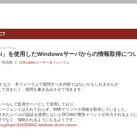
CT
会フォーラム
mi」を使用したWindowsサーバからの情報取得につ
- 投稿数: 2
日本Zabbixユーザー会フォーラム
質問となり、本フォーラムで質問すべき内容ではないかもしれませんが
えて頂きたく、質問を書き込みさせて頂きます。
インストールして監視サーバとして使用しており、
バにエージェントは入れておらず、WMIでリソース情報を取得していました。
eで強化されたレベルの認証を使用しないとDCOMの警告イベントが出力されるよ
けでなく、強制されるようになるようです。
/ja-jp/topic/kb5004442-windows-dcom-server-...