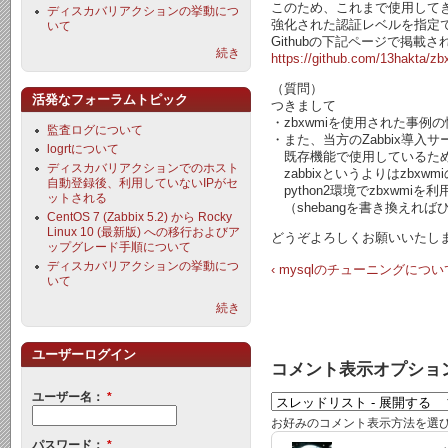
このため、これまで使用してき
ディスカバリアクションの挙動につ
強化された認証レベルを指定で
いて
Githubの下記ページで掲載
続き
https://github.com/13hakta/z
（質問）
活発なフォーラムトピック
つきまして
・zbxwmiを使用された事
監査ログについて
・また、当方のZabbix導入サ
logrtについて
既存機能で使用しているためP
ディスカバリアクションでのホスト
zabbixというよりはzbx
自動登録後、利用していないIPがセ
python2環境でzbxwm
ットされる
（shebangを書き換えれ
CentOS 7 (Zabbix 5.2) から Rocky
Linux 10 (最新版) への移行およびア
どうぞよろしくお願いいたし
ップグレード手順について
ディスカバリアクションの挙動につ
‹ mysqlのチューニングについ
いて
続き
ユーザーログイン
コメント表示オプショ
ユーザー名：
*
お好みのコメント表示方法を選
パスワード：
*