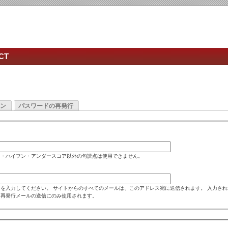
CT
ン
パスワードの再発行
ド・ハイフン・アンダースコア以外の句読点は使用できません。
を入力してください。 サイトからのすべてのメールは、このアドレス宛に送信されます。 入力さ
ド再発行メールの送信にのみ使用されます。