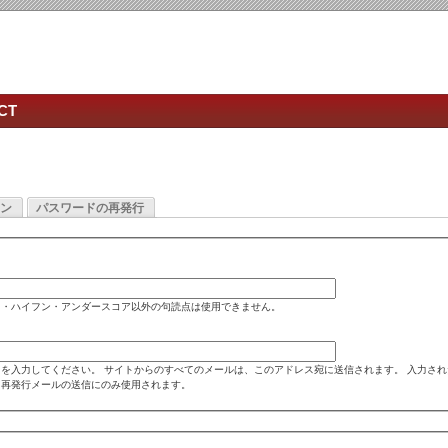
CT
ン
パスワードの再発行
ド・ハイフン・アンダースコア以外の句読点は使用できません。
を入力してください。 サイトからのすべてのメールは、このアドレス宛に送信されます。 入力さ
ド再発行メールの送信にのみ使用されます。