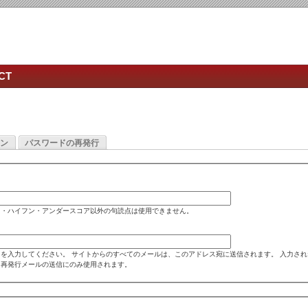
CT
ン
パスワードの再発行
ド・ハイフン・アンダースコア以外の句読点は使用できません。
を入力してください。 サイトからのすべてのメールは、このアドレス宛に送信されます。 入力さ
ド再発行メールの送信にのみ使用されます。