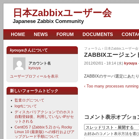
日本Zabbixユーザー会
Japanese Zabbix Community
HOME
NEWS
FORUM
DOCUMENTS
CONTA
フォーラム
›
日本Zabbixユーザー
kyouya
さんについて
ZABBIXエージ
アカウント名
2012/02/01 - 18:14 (水)
kyouya
kyouya
ZABBIXのサーバ選定にあ
ユーザープロフィールを表示
‹ Too many processes runni
新しいフォーラムトピック
監査ログについて
logrtについて
ディスカバリアクションでのホスト
コメント表示オプショ
自動登録後、利用していないIPがセ
ットされる
CentOS 7 (Zabbix 5.2) から Rocky
Linux 10 (最新版) への移行およびア
お好みのコメント表示方法を選
ップグレード手順について