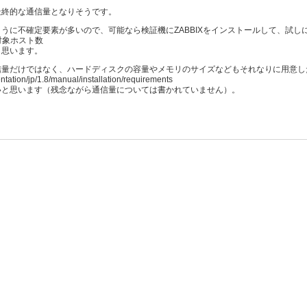
最終的な通信量となりそうです。
うに不確定要素が多いので、可能なら検証機にZABBIXをインストールして、試
対象ホスト数
と思います。
信量だけではなく、ハードディスクの容量やメモリのサイズなどもそれなりに用意し
tation/jp/1.8/manual/installation/requirements
いと思います（残念ながら通信量については書かれていません）。