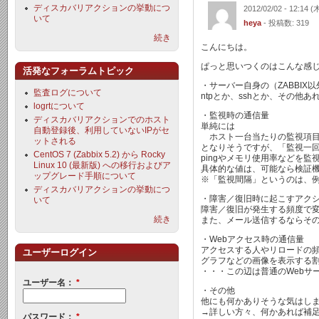
ディスカバリアクションの挙動につ
2012/02/02 - 12:14 (
いて
heya
- 投稿数: 319
続き
こんにちは。
ぱっと思いつくのはこんな感
活発なフォーラムトピック
・サーバー自身の（ZABBIX
監査ログについて
ntpとか、sshとか、その他あ
logrtについて
・監視時の通信量
ディスカバリアクションでのホスト
単純には
自動登録後、利用していないIPがセ
ホスト一台当たりの監視項目（ア
ットされる
となりそうですが、「監視一
CentOS 7 (Zabbix 5.2) から Rocky
pingやメモリ使用率などを
Linux 10 (最新版) への移行およびア
具体的な値は、可能なら検証機に
ップグレード手順について
※「監視間隔」というのは、例
ディスカバリアクションの挙動につ
・障害／復旧時に起こすアク
いて
障害／復旧が発生する頻度で
続き
また、メール送信するならそ
・Webアクセス時の通信量
アクセスする人やリロードの
ユーザーログイン
グラフなどの画像を表示する
・・・この辺は普通のWebサ
ユーザー名：
*
・その他
他にも何かありそうな気はし
→詳しい方々、何かあれば補
パスワード：
*