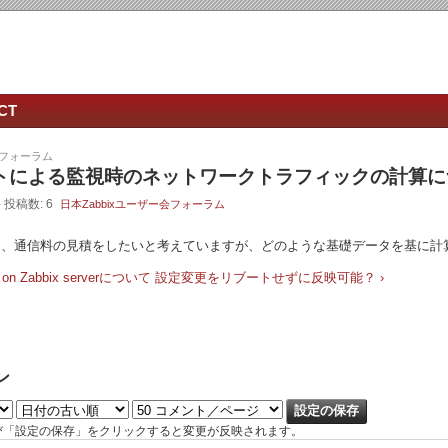
CT
会フォーラム
ェントによる監視時のネットワークトラフィックの計算
- 投稿数: 6
日本Zabbixユーザー会フォーラム
たり、通信料の見積をしたいと考えていますが、どのような基礎データを基に
ng on Zabbix serverについて
設定変更をリブートせずに反映可能？ ›
ン
び「設定の保存」をクリックすると変更が反映されます。