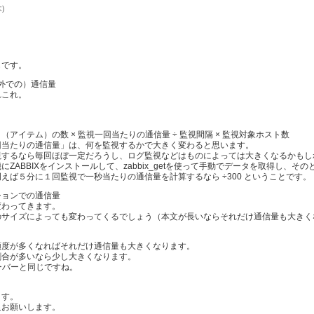
木)
じです。
以外での）通信量
れこれ。
イテム）の数 × 監視一回当たりの通信量 ÷ 監視間隔 × 監視対象ホスト数
回当たりの通信量」は、何を監視するかで大きく変わると思います。
監視するなら毎回ほぼ一定だろうし、ログ監視などはものによっては大きくなるかも
ZABBIXをインストールして、zabbix_getを使って手動でデータを取得し、
えば５分に１回監視で一秒当たりの通信量を計算するなら ÷300 ということです。
ションでの通信量
変わってきます。
のサイズによっても変わってくるでしょう（本文が長いならそれだけ通信量も大きく
頻度が多くなればそれだけ通信量も大きくなります。
割合が多いなら少し大きくなります。
ーバーと同じですね。
ます。
足お願いします。