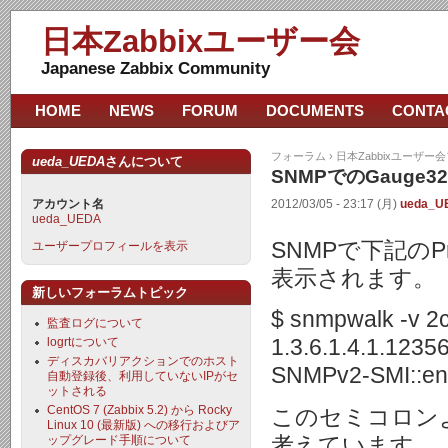
日本Zabbixユーザー会
Japanese Zabbix Community
HOME
NEWS
FORUM
DOCUMENTS
CONTA
フォーラム
›
日本Zabbixユーザー
ueda_UEDA
さんについて
SNMPでのGauge
アカウント名
2012/03/05 - 23:17 (月)
ueda_U
ueda_UEDA
SNMPで下記のPr
ユーザープロフィールを表示
表示されます。
新しいフォーラムトピック
$ snmpwalk -v 2c
監査ログについて
logrtについて
1.3.6.1.4.1.12356
ディスカバリアクションでのホスト
SNMPv2-SMI::ent
自動登録後、利用していないIPがセ
ットされる
CentOS 7 (Zabbix 5.2) から Rocky
このセミコロンよ
Linux 10 (最新版) への移行およびア
考えています。
ップグレード手順について