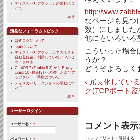
ディスカバリアクションの挙動につ
いて
http://www.zabb
続き
なページも見つ
数）にしました
活発なフォーラムトピック
他にもいろいろ
監査ログについて
logrtについて
こういった場合は
ディスカバリアクションでのホスト
自動登録後、利用していないIPがセ
うか？
ットされる
どうぞよろしく
CentOS 7 (Zabbix 5.2) から Rocky
Linux 10 (最新版) への移行およびア
ップグレード手順について
‹ 冗長化して
ディスカバリアクションの挙動につ
いて
ク(TCPポート監
続き
ユーザーログイン
コメント表示
ユーザー名：
*
パスワード：
*