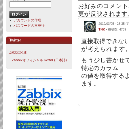
お好みのコメント
更が反映されます
アカウントの作成
2012/03/05 - 23:35 (
パスワードの再発行
TNK
- 投稿数: 4769
直接取得できな
Twitter
が考えられます
Zabbix関連
もう少し書かせて
ZabbixオフィシャルTwitter (日本語)
特定のカラム
の値を取得するよ
ます。