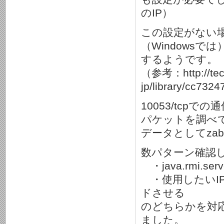
のIP）
この設定がない
（Windows
するようです。
（参考：http://tech
jp/library/cc73
10053/tcp
パケットを調べ
データとしてza
数パターン確認
・java.rmi.se
・使用したいI
ドさせる
のどちらかを対
ました。