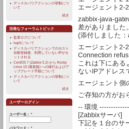
ディスカバリアクションの挙動につ
エージェント2-2
いて
続き
zabbix-jav
差がありました
活発なフォーラムトピック
(添付しました：agt1.
監査ログについて
logrtについて
エージェント2-2
ディスカバリアクションでのホスト
自動登録後、利用していないIPがセ
Connection refus
ットされる
これは下にある
CentOS 7 (Zabbix 5.2) から Rocky
Linux 10 (最新版) への移行およびア
ないIPアドレス
ップグレード手順について
ディスカバリアクションの挙動につ
いて
エージェント側の
続き
ご存知の方がお
ユーザーログイン
-- 環境 ---------------
[Zabbixサーバ]
ユーザー名：
*
下記を１台のサ
パスワード：
*