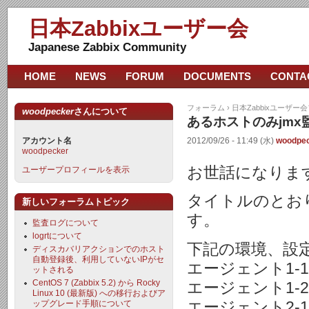
日本Zabbixユーザー会
Japanese Zabbix Community
HOME
NEWS
FORUM
DOCUMENTS
CONTA
フォーラム
›
日本Zabbixユーザー
woodpecker
さんについて
あるホストのみjmx
アカウント名
2012/09/26 - 11:49 (水)
woodpe
woodpecker
お世話になりま
ユーザープロフィールを表示
タイトルのとお
新しいフォーラムトピック
す。
監査ログについて
logrtについて
下記の環境、設
ディスカバリアクションでのホスト
自動登録後、利用していないIPがセ
エージェント1-1：
ットされる
CentOS 7 (Zabbix 5.2) から Rocky
エージェント1-2
Linux 10 (最新版) への移行およびア
エージェント2-1：
ップグレード手順について