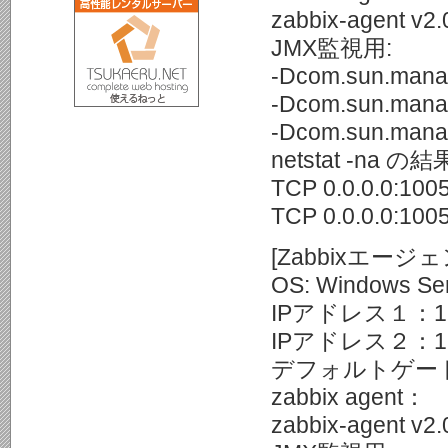
zabbix-agent v2.
JMX監視用:
-Dcom.sun.mana
-Dcom.sun.manag
-Dcom.sun.manag
netstat -na の
TCP 0.0.0.0:100
TCP 0.0.0.0:100
[Zabbixエージ
OS: Windows Ser
IPアドレス１：192
IPアドレス２：192
デフォルトゲートウェ
zabbix agent：
zabbix-agent v2.