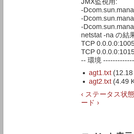
JMX監視用:
-Dcom.sun.mana
-Dcom.sun.manag
-Dcom.sun.manag
netstat -na の
TCP 0.0.0.0:100
TCP 0.0.0.0:101
-- 環境 ---------------
agt1.txt
(12.18
agt2.txt
(4.49 
‹ ステータス状
ード ›