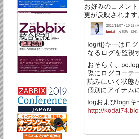
お好みのコメント
更が反映されます
2012/11/07 - 10:22 (
kodai
- 投稿数: 1341
logrt{}キ
なるログを監視
おそらく、pc.log
際にログローテ
読みにいく状態
個別にアイテム
logおよびlo
http://kodai74.bl