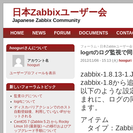
日本Zabbixユーザー会
Japanese Zabbix Community
HOME
NEWS
FORUM
DOCUMENTS
CONTA
フォーラム
›
日本Zabbixユーザー
hooguri
さんについて
logrtのログ監視
アカウント名
2012/11/06 - 15:13 (火)
hooguri
hooguri
zabbix-1.8.
ユーザープロフィールを表示
zabbix-1.
新しいフォーラムトピック
以下のような設
監査ログについて
まれに、ログの
logrtについて
ます。
ディスカバリアクションでのホスト
自動登録後、利用していないIPがセ
ットされる
アイテム
CentOS 7 (Zabbix 5.2) から Rocky
Linux 10 (最新版) への移行およびア
タイプ：Zabb
ップグレード手順について