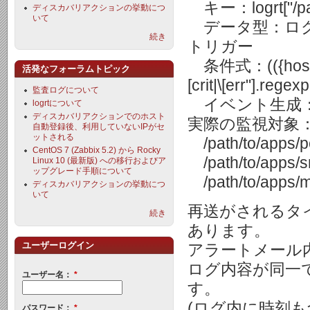
キー：logrt["/path/to
ディスカバリアクションの挙動につ
いて
データ型：ロ
続き
トリガー
条件式：(({hostname:
活発なフォーラムトピック
[crit|\[err"].regex
監査ログについて
イベント生成：
logrtについて
ディスカバリアクションでのホスト
実際の監視対象
自動登録後、利用していないIPがセ
ットされる
/path/to/apps/p
CentOS 7 (Zabbix 5.2) から Rocky
/path/to/apps/s
Linux 10 (最新版) への移行およびア
ップグレード手順について
/path/to/apps/m
ディスカバリアクションの挙動につ
いて
再送がされるタ
続き
あります。
ユーザーログイン
アラートメール
ログ内容が同一
ユーザー名：
*
す。
(ログ内に時刻
パスワード：
*