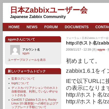
日本Zabbixユーザー会
Japanese Zabbix Community
HOME
NEWS
FORUM
DOCUMENTS
CONTA
フォーラム
›
日本Zabbixユーザー
sgym
さんについて
http://ホスト名/z
アカウント名
2008/11/17 - 12:39 (月)
sgym
- 
sgym
初めまして。
ユーザープロフィールを表示
zabbix1.6
新しいフォーラムトピック
監査ログについて
IEで以下URL
logrtについて
の表示になりま
ディスカバリアクションでのホスト
自動登録後、利用していないIPがセ
http://ホスト名/za
ットされる
CentOS 7 (Zabbix 5.2) から Rocky
http://ホスト名/za
Linux 10 (最新版) への移行およびア
ップグレード手順について