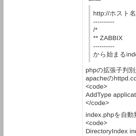
http://ホスト
----------
/*
** ZABBIX
----------
から始まるind
phpの拡張子判
apacheのhtt
<code>
AddType applicat
</code>
index.php
<code>
DirectoryIndex in