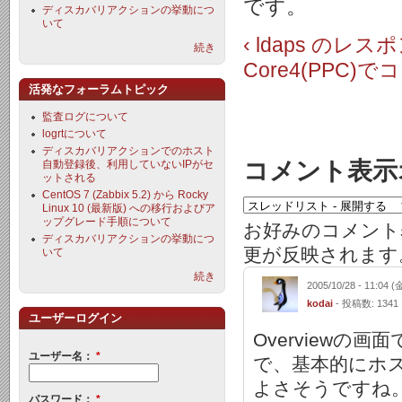
です。
ディスカバリアクションの挙動につ
いて
‹ ldaps 
続き
Core4(PPC)
活発なフォーラムトピック
監査ログについて
logrtについて
ディスカバリアクションでのホスト
コメント表示
自動登録後、利用していないIPがセ
ットされる
CentOS 7 (Zabbix 5.2) から Rocky
Linux 10 (最新版) への移行およびア
ップグレード手順について
お好みのコメント
ディスカバリアクションの挙動につ
更が反映されます
いて
続き
2005/10/28 - 11:04 (
kodai
- 投稿数: 1341
ユーザーログイン
Overview
ユーザー名：
*
で、基本的にホ
よさそうですね
パスワード：
*