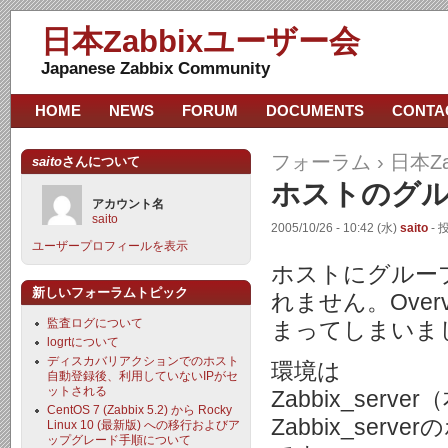
日本Zabbixユーザー会
Japanese Zabbix Community
HOME
NEWS
FORUM
DOCUMENTS
CONTA
フォーラム
›
日本Z
saito
さんについて
ホストのグ
アカウント名
saito
2005/10/26 - 10:42 (水)
saito
- 
ユーザープロフィールを表示
ホストにグループ
新しいフォーラムトピック
れません。Ove
監査ログについて
まってしまいま
logrtについて
ディスカバリアクションでのホスト
環境は
自動登録後、利用していないIPがセ
ットされる
Zabbix_serve
CentOS 7 (Zabbix 5.2) から Rocky
Zabbix_serverの
Linux 10 (最新版) への移行およびア
ップグレード手順について