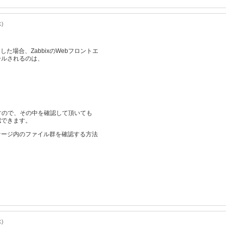
水)
利用した場合、ZabbixのWebフロントエ
ールされるのは、
ますので、その中を確認して頂いても
認できます。
ケージ内のファイル群を確認する方法
水)