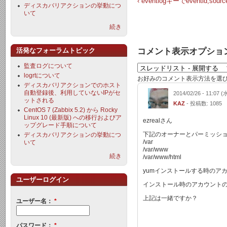
‹ eventlogキーでevent
ディスカバリアクションの挙動につ
いて
続き
コメント表示オプショ
活発なフォーラムトピック
監査ログについて
logrtについて
お好みのコメント表示方法を選
ディスカバリアクションでのホスト
自動登録後、利用していないIPがセ
2014/02/26 - 11:07 (
ットされる
KAZ
- 投稿数: 1085
CentOS 7 (Zabbix 5.2) から Rocky
Linux 10 (最新版) への移行およびア
ezrealさん
ップグレード手順について
下記のオーナーとパーミッシ
ディスカバリアクションの挙動につ
/var
いて
/var/www
続き
/var/www/html
yumインストールする時のア
ユーザーログイン
インストール時のアカウント
上記は一緒ですか？
ユーザー名：
*
パスワード：
*