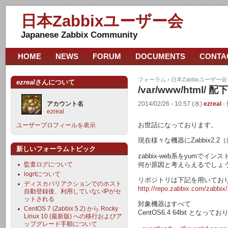
日本Zabbixユーザー会
Japanese Zabbix Community
HOME
NEWS
FORUM
DOCUMENTS
CONTA
フォーラム
›
日本Zabbixユーザー
ezreal
さんについて
/var/www/htm
アカウント名
2014/02/26 - 10:57 (水)
ezreal
-
ezreal
お世話になっております。
ユーザープロフィールを表示
現在様々な機器にZabbix
新しいフォーラムトピック
zabbix-web系をyumでイン
何が原因と考えらえるでしょ
監査ログについて
logrtについて
リポジトリは下記を用いてお
ディスカバリアクションでのホスト
http://repo.zabbix.com/zabbix/
自動登録後、利用していないIPがセ
ットされる
対象機器はすべて
CentOS 7 (Zabbix 5.2) から Rocky
CentOS6.4 64bit となって
Linux 10 (最新版) への移行およびア
ップグレード手順について