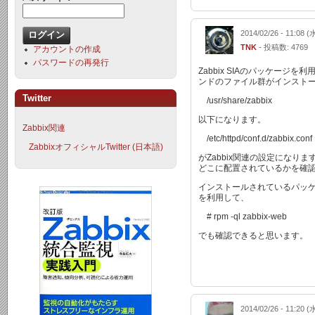
2014/02/26 - 11:08 (
TNK
- 投稿数: 4769
アカウントの作成
パスワードの再発行
Zabbix SIAのパッケージを
ンドのファイル群がインスト
Twitter
/usr/share/zabbix
以下になります。
Zabbix関連
/etc/httpd/conf.d/zabbix.conf
ZabbixオフィシャルTwitter (日本語)
がZabbix関連の設定になり
どこに配置されているかを確
インストールされているパッ
を利用して、
# rpm -ql zabbix-web
でも確認できると思います。
2014/02/26 - 11:20 (