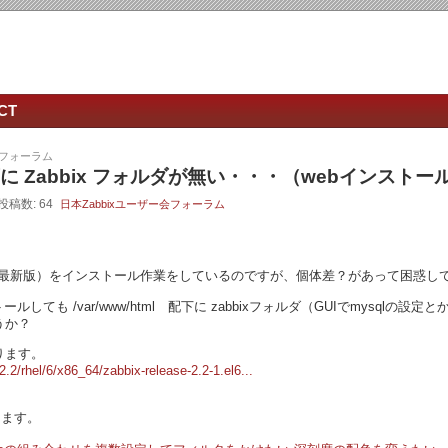
CT
会フォーラム
l/ 配下に Zabbix フォルダが無い・・・（webインス
 投稿数: 64
日本Zabbixユーザー会フォーラム
2.2（最新版）をインストール作業をしているのですが、個体差？があって困惑し
ストールしても /var/www/html 配下に zabbixフォルダ（GUIでmysq
うか？
ります。
2.2/rhel/6/x86_64/zabbix-release-2.2-1.el6...
おります。