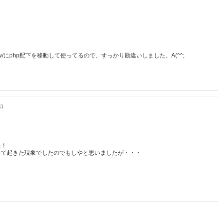
ww/にphp配下を移動して使ってるので、すっかり勘違いしました。A(^^;
水)
た！
って起きた現象でしたのでもしやと思いましたが・・・