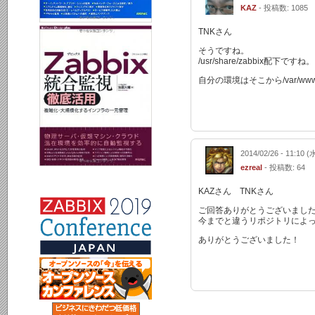
KAZ
- 投稿数: 1085
TNKさん
そうですね。
/usr/share/zabbix配下ですね。
自分の環境はそこから/var/w
2014/02/26 - 11:10 (
ezreal
- 投稿数: 64
KAZさん TNKさん
ご回答ありがとうございまし
今までと違うリポジトリによ
ありがとうございました！