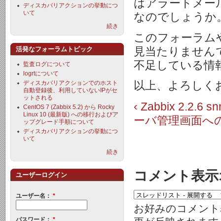
はアラートメー
ディスカバリアクションの挙動につ
いて
なのでしょうか
続き
このフォーラム
見当たりません
活発なフォーラムトピック
不足している情
監査ログについて
logrtについて
以上、よろしく
ディスカバリアクションでのホスト
自動登録後、利用していないIPがセ
ットされる
‹ Zabbix 2.2
CentOS 7 (Zabbix 5.2) から Rocky
Linux 10 (最新版) への移行およびア
ーバ管理画面への
ップグレード手順について
ディスカバリアクションの挙動につ
いて
続き
コメント表示
ユーザーログイン
ユーザー名：
*
お好みのコメント
パスワード：
*