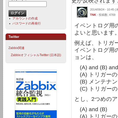
更が反映されます
2014/09/24 - 10:45 (
TNK
- 投稿数: 4769
アカウントの作成
パスワードの再発行
イベントログ用
よいと思います
Twitter
例えば、トリガー
Zabbix関連
イベントログ用
ZabbixオフィシャルTwitter (日本語)
ョンは、
(A) and (B) and
(A) トリガーの値
(B) メンテナン
(C) トリガーの名
とし、2つめの
(A) and (B)
(A) トリガーの値