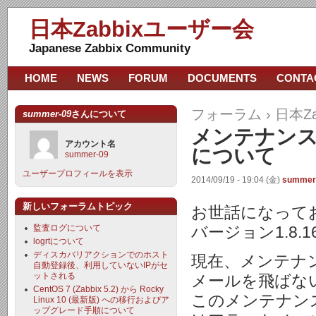
日本Zabbixユーザー会
Japanese Zabbix Community
HOME
NEWS
FORUM
DOCUMENTS
CONTA
フォーラム
›
日本Z
summer-09
さんについて
メンテナン
アカウント名
について
summer-09
ユーザープロフィールを表示
2014/09/19 - 19:04 (金)
summer
新しいフォーラムトピック
お世話になって
監査ログについて
バージョン1.8
logrtについて
ディスカバリアクションでのホスト
現在、メンテナン
自動登録後、利用していないIPがセ
ットされる
メールを飛ばな
CentOS 7 (Zabbix 5.2) から Rocky
このメンテナン
Linux 10 (最新版) への移行およびア
ップグレード手順について