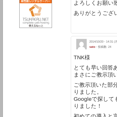
よろしくお願い
ありがとうござ
2014/10/20 - 14:31 (
sato
- 投稿数: 24
TNK様
とても早い回答
まさにご教示頂
ご教示頂いた部
りました。
Googleで探
りました！
初めての導入と