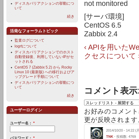
not monitored
ディスカバリアクションの挙動につ
いて
[サーバ環境]
続き
CentOS 6.5
活発なフォーラムトピック
Zabbix 2.4
監査ログについて
‹ APIを用い
logrtについて
ディスカバリアクションでのホスト
クセスについて 
自動登録後、利用していないIPがセ
ットされる
CentOS 7 (Zabbix 5.2) から Rocky
Linux 10 (最新版) への移行およびア
ップグレード手順について
ディスカバリアクションの挙動につ
いて
コメント表示
続き
お好みのコメント
ユーザーログイン
更が反映されます
ユーザー名：
*
2014/10/20 - 14:22 (
TNK
- 投稿数: 4769
パスワード：
*