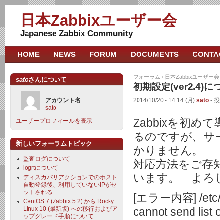
日本Zabbixユーザー会
Japanese Zabbix Community
HOME
NEWS
FORUM
DOCUMENTS
CONTA
フォーラム
›
日本Zabbixユーザー
sato
さんについて
初期設定(ver2.4)
アカウント名
2014/10/20 - 14:14 (月)
sato
- 投
sato
Zabbixを初
ユーザープロフィールを表示
るのですが、サ
新しいフォーラムトピック
かりません。
監査ログについて
対応方法をご存
logrtについて
います。 よろ
ディスカバリアクションでのホスト
自動登録後、利用していないIPがセ
ットされる
[エラー内容] /etc/lo
CentOS 7 (Zabbix 5.2) から Rocky
Linux 10 (最新版) への移行およびア
cannot send list o
ップグレード手順について