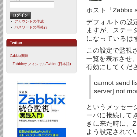
ホスト「Zabbi
デフォルトの設定で
アカウントの作成
パスワードの再発行
ますが、ステー
になっているは
Twitter
この設定で監視
Zabbix関連
一覧を表示させ
ZabbixオフィシャルTwitter (日本語)
有効にしてくだ
cannot send lis
server] not mo
というメッセージが
ーバに接続して
きに来た時に、Z
よう設定されて