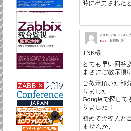
時に出力された
2014/10/20 - 14:38 (
sato
- 投稿数: 24
TNK様
とても早い回答
まさにご教示頂
ご教示頂いた部
りました。
Googleで探
りました！
初めての導入と
ませんが、