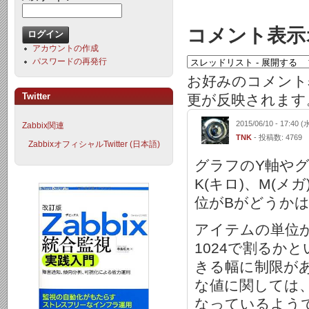
コメント表示
アカウントの作成
パスワードの再発行
お好みのコメント
Twitter
更が反映されます
2015/06/10 - 17:40 (
Zabbix関連
TNK
- 投稿数: 4769
ZabbixオフィシャルTwitter (日本語)
グラフのY軸や
K(キロ)、M(
位がBがどうか
アイテムの単位が
1024で割るか
きる幅に制限が
な値に関しては
なっているよう