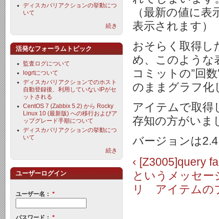
ディスカバリアクションの挙動につ
（最新の値に表示
いて
表示されます）
続き
おそらく取得した
活発なフォーラムトピック
め、このような
監査ログについて
コミットの”回
logrtについて
ディスカバリアクションでのホスト
のままグラフ化
自動登録後、利用していないIPがセ
ットされる
アイテムで取得
CentOS 7 (Zabbix 5.2) から Rocky
Linux 10 (最新版) への移行およびア
存知の方がいま
ップグレード手順について
ディスカバリアクションの挙動につ
いて
バージョンは2.4
続き
‹ [Z3005]query f
ユーザーログイン
というメッセー
リ アイテムの
ユーザー名：
*
パスワード：
*