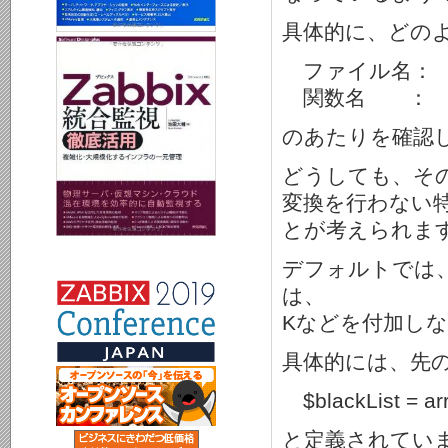
具体的に、どの
ファイル名： inclu
関数名 ： conve
のあたりを確認
どうしても、そ
変換を行わない
とが考えられま
デフォルトでは、
は、
Kなどを付加し
具体的には、先の関数
$blackList = arra
と定義されてい