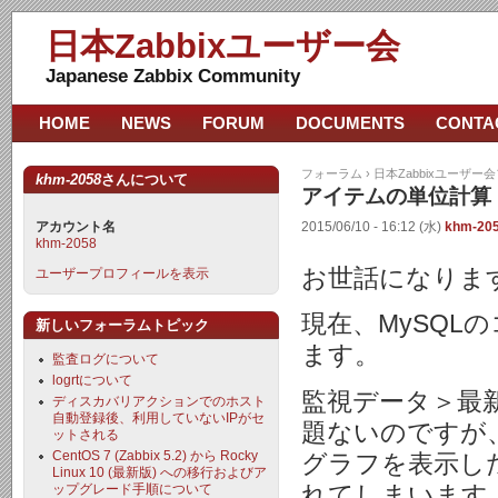
日本Zabbixユーザー会
Japanese Zabbix Community
HOME
NEWS
FORUM
DOCUMENTS
CONTA
フォーラム
›
日本Zabbixユーザー
khm-2058
さんについて
アイテムの単位計算
アカウント名
2015/06/10 - 16:12 (水)
khm-20
khm-2058
お世話になりま
ユーザープロフィールを表示
現在、MySQ
新しいフォーラムトピック
ます。
監査ログについて
logrtについて
監視データ＞最
ディスカバリアクションでのホスト
自動登録後、利用していないIPがセ
題ないのですが
ットされる
CentOS 7 (Zabbix 5.2) から Rocky
グラフを表示し
Linux 10 (最新版) への移行およびア
れてしまいます
ップグレード手順について