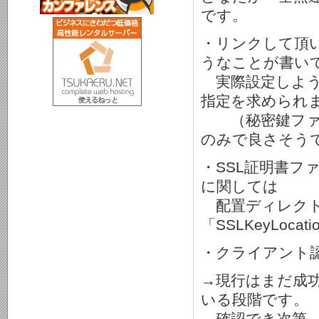
です。
・リンクして頂い
うなことが書い
実際設定しようと
指定を求められ
（秘密鍵ファイ
のみで良さそう
・SSL証明書フ
に関しては
配置ディレクトリをza
「SSLKeyLoc
・クライアント認
→現行はまだ成功
いる段階です。
確認でき次第、