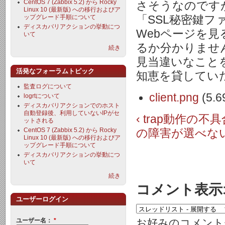
CentOS 7 (Zabbix 5.2) から Rocky
さそうなのです
Linux 10 (最新版) への移行およびア
ップグレード手順について
「SSL秘密鍵フ
ディスカバリアクションの挙動につ
Webページを見
いて
るか分かりませ
続き
見当違いなこと
活発なフォーラムトピック
知恵を貸してい
監査ログについて
client.png
(5.6
logrtについて
ディスカバリアクションでのホスト
自動登録後、利用していないIPがセ
‹ trap動作の
ットされる
CentOS 7 (Zabbix 5.2) から Rocky
の障害が選べない
Linux 10 (最新版) への移行およびア
ップグレード手順について
ディスカバリアクションの挙動につ
いて
続き
コメント表示
ユーザーログイン
お好みのコメント
ユーザー名：
*