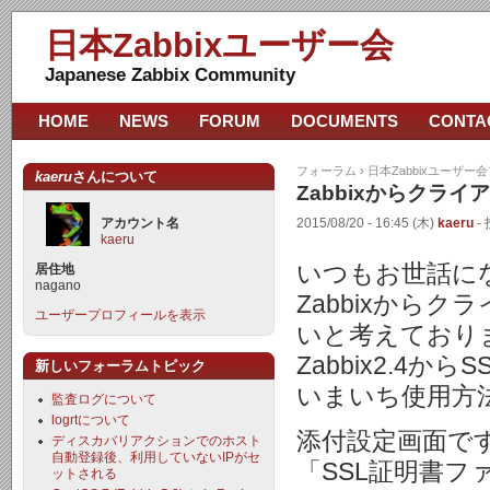
日本Zabbixユーザー会
Japanese Zabbix Community
HOME
NEWS
FORUM
DOCUMENTS
CONTA
フォーラム
›
日本Zabbixユーザー
kaeru
さんについて
Zabbixからクラ
アカウント名
2015/08/20 - 16:45 (木)
kaeru
- 
kaeru
いつもお世話に
居住地
nagano
Zabbixから
ユーザープロフィールを表示
いと考えており
Zabbix2.4
新しいフォーラムトピック
いまいち使用方
監査ログについて
logrtについて
添付設定画面で
ディスカバリアクションでのホスト
自動登録後、利用していないIPがセ
「SSL証明書
ットされる