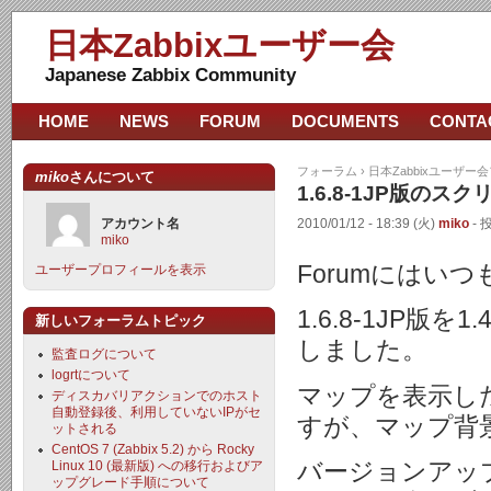
日本Zabbixユーザー会
Japanese Zabbix Community
HOME
NEWS
FORUM
DOCUMENTS
CONTA
フォーラム
›
日本Zabbixユーザー
miko
さんについて
1.6.8-1JP版の
アカウント名
2010/01/12 - 18:39 (火)
miko
- 
miko
Forumにはい
ユーザープロフィールを表示
1.6.8-1JP版
新しいフォーラムトピック
しました。
監査ログについて
logrtについて
マップを表示し
ディスカバリアクションでのホスト
自動登録後、利用していないIPがセ
すが、マップ背
ットされる
CentOS 7 (Zabbix 5.2) から Rocky
バージョンアッ
Linux 10 (最新版) への移行およびア
ップグレード手順について