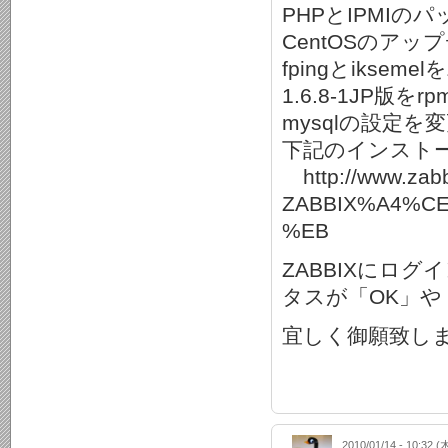
PHPとIPMI
CentOSのア
fpingとikse
1.6.8-1JP版
mysqlの設定を
下記のインスト
http://www.zabbi
ZABBIX%A4%C
%EB
ZABBIXにロ
タスが「OK」や
宜しく御願致し
2010/01/14 - 10:32 (