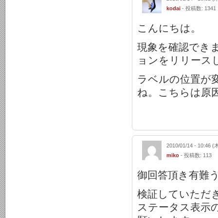
kodai
- 投稿数: 1341
こんにちは。
現象を確認でき
ョンをリリース
ラベルの位置が
ね。こちらは原
2010/01/14 - 10:46 (
miko
- 投稿数: 113
御回答頂き有難
検証していただ
ステータス表示