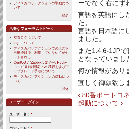
ーでなく右にず
ディスカバリアクションの挙動につ
いて
言語を英語にし
続き
た。
活発なフォーラムトピック
言語を日本語に
ました。
監査ログについて
logrtについて
ディスカバリアクションでのホスト
また1.4.6-
自動登録後、利用していないIPがセ
ットされる
となっていまし
CentOS 7 (Zabbix 5.2) から Rocky
Linux 10 (最新版) への移行およびア
何か情報があり
ップグレード手順について
ディスカバリアクションの挙動につ
いて
宜しく御願致し
続き
‹ 80番ポート
起動について ›
ユーザーログイン
ユーザー名：
*
パスワード：
*