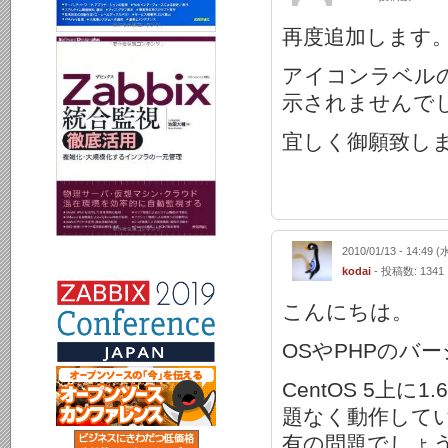
再度追加します
アイコンラベルの
示されませんで
宜しく御願致し
2010/01/13 - 14:49 (
kodai
- 投稿数: 1341
こんにちは。
OSやPHPのバ
CentOS 5上に
題なく動作してい
有の問題でしょ