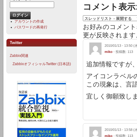
コメント表示
アカウントの作成
お好みのコメント
パスワードの再発行
更が反映されます
Twitter
2010/01/13 - 13:50 (
miko
- 投稿数: 113
Zabbix関連
追加情報ですが
ZabbixオフィシャルTwitter (日本語)
アイコンラベル
この現象は、言
宜しく御願致し
2010/01/13 - 13:58 (
miko
- 投稿数: 113