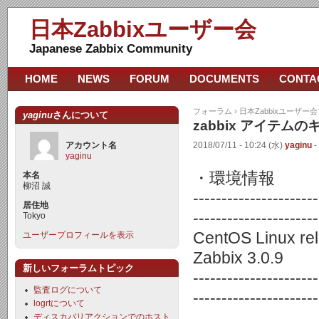
日本Zabbixユーザー会
Japanese Zabbix Community
HOME
NEWS
FORUM
DOCUMENTS
CONTA
フォーラム
›
日本Zabbixユーザー
yaginu
さんについて
zabbix アイテム
アカウント名
2018/07/11 - 10:24 (水)
yaginu
-
yaginu
・環境情報
本名
柳沼 誠
----------------------
居住地
----------------------
Tokyo
CentOS Linux re
ユーザープロフィールを表示
Zabbix 3.0.9
新しいフォーラムトピック
----------------------
監査ログについて
----------------------
logrtについて
ディスカバリアクションでのホスト