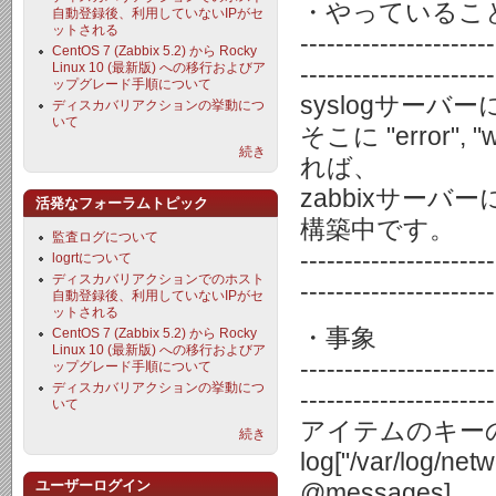
・やっているこ
自動登録後、利用していないIPがセ
ットされる
----------------------
CentOS 7 (Zabbix 5.2) から Rocky
Linux 10 (最新版) への移行およびア
----------------------
ップグレード手順について
syslogサー
ディスカバリアクションの挙動につ
いて
そこに "error",
続き
れば、
zabbixサー
活発なフォーラムトピック
構築中です。
監査ログについて
----------------------
logrtについて
ディスカバリアクションでのホスト
----------------------
自動登録後、利用していないIPがセ
ットされる
・事象
CentOS 7 (Zabbix 5.2) から Rocky
Linux 10 (最新版) への移行およびア
----------------------
ップグレード手順について
ディスカバリアクションの挙動につ
----------------------
いて
アイテムのキー
続き
log["/var/log/ne
ユーザーログイン
@messages]