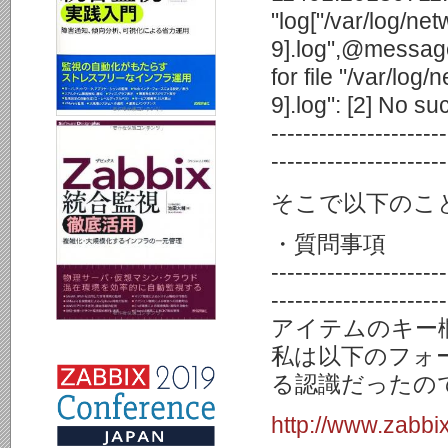
"log["/var/log/n
9].log",@message
for file "/var/l
9].log": [2] No suc
----------------------
----------------------
そこで以下のこ
・質問事項
----------------------
----------------------
アイテムのキー
私は以下のフォ
る認識だったの
http://www.zabbi