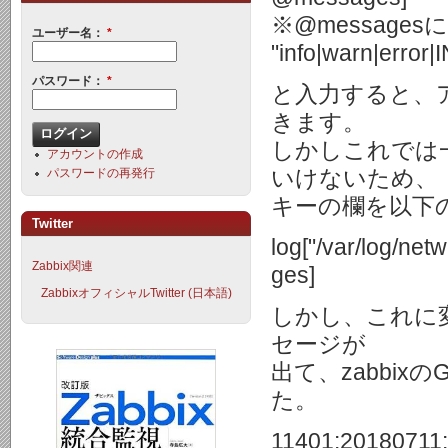
※@message
ユーザー名：
*
"info|warn|e
パスワード：
*
と入力すると、
きます。
しかしこれでは
アカウントの作成
いけないため、
パスワードの再発行
キーの欄を以下
Twitter
log["/var/log/ne
Zabbix関連
ges]
ZabbixオフィシャルTwitter (日本語)
しかし、これに変更
セージが
出て、zabbi
た。
11401:20180711: