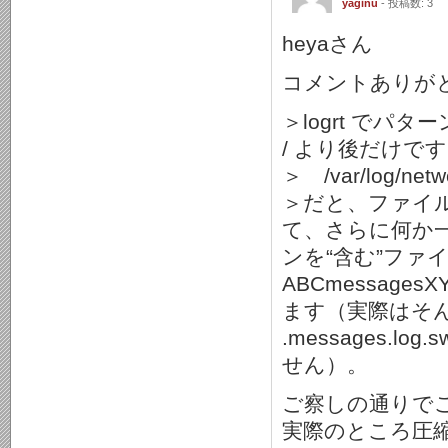
yaginu
- 投稿数: 3
heyaさん
コメントありが
＞logrt で
/ より後だけで
＞ /var/log/netw
＞だと、ファイル
て、さらに何か一
ンを“含む”ファ
ABCmessag
ます（実際はそ
.messages
せん）。
ご察しの通りで
実際のところ圧縮され