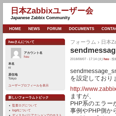
日本Zabbixユーザー会
Japanese Zabbix Community
HOME
NEWS
FORUM
DOCUMENTS
CONTA
フォーラム
›
日本Z
hau
さんについて
sendmessa
アカウント名
hau
2018/08/07 - 17:14 (火)
hau
- 投
本名
ni
sendmessage
居住地
を設定しており
Tokyo
ユーザープロフィールを表示
http://www.zabbi
ますが、
新しいフォーラムトピック
PHP系のエラ
監査ログについて
事例やPHP側
logrtについて
ディスカバリアクションでのホスト