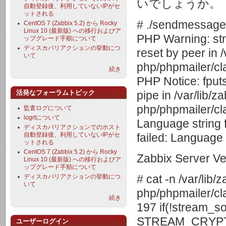
いでしょうか。
自動登録後、利用していないIPがセ
ットされる
# ./sendmessag
CentOS 7 (Zabbix 5.2) から Rocky
Linux 10 (最新版) への移行およびア
PHP Warning: st
ップグレード手順について
ディスカバリアクションの挙動につ
reset by peer in
いて
php/phpmailer/cl
続き
PHP Notice: fputs
活発なフォーラムトピック
pipe in /var/lib
php/phpmailer/cl
監査ログについて
logrtについて
Language string fa
ディスカバリアクションでのホスト
自動登録後、利用していないIPがセ
failed: Language 
ットされる
CentOS 7 (Zabbix 5.2) から Rocky
Zabbix Server V
Linux 10 (最新版) への移行およびア
ップグレード手順について
# cat -n /var/li
ディスカバリアクションの挙動につ
いて
php/phpmailer/cl
続き
197 if(!stream_s
STREAM_CRYPT
ユーザーログイン