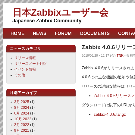
日本Zabbixユーザー会
Japanese Zabbix Community
HOME
NEWS
FORUM
DOCUMENTS
CONTA
Zabbix 4.0.6リリー
ニュースカテゴリ
2019/03/29 - 12:17 (金)
TNK
- 投稿数
リリース情報
リリースノート翻訳
Zabbix 4.0.6がリリースさ
イベント情報
その他
4.0.6での主な機能の追加や
リリースの詳細な情報はリリ
月別アーカイブ
Zabbix 4.0.6リリース
3月 2025
(1)
ダウンロードは以下のURLか
8月 2024
(1)
6月 2024
(1)
zabbix-4.0.6.tar.gz
10月 2022
(1)
2月 2022
(1)
9月 2021
(1)