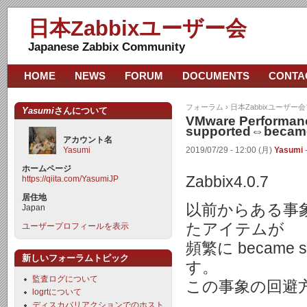
日本Zabbixユーザー会
Japanese Zabbix Community
HOME
NEWS
FORUM
DOCUMENTS
CONTA
フォーラム
›
日本Zabbixユーザー
Yasumi
さんについて
VMware Perfor
supported⇔becam
アカウント名
Yasumi
2019/07/29 - 12:00 (月)
Yasumi
ホームページ
Zabbix4.0.7
https://qiita.com/YasumiJP
居住地
以前からある事象です
Japan
たアイテムが
ユーザープロフィールを表示
頻繁に became s
新しいフォーラムトピック
す。
監査ログについて
この事象の回避
logrtについて
ディスカバリアクションでのホスト