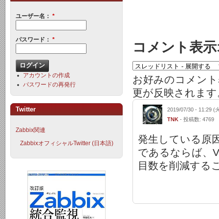
ユーザー名：
*
パスワード：
*
コメント表示
アカウントの作成
お好みのコメント
パスワードの再発行
更が反映されます
Twitter
2019/07/30 - 11:29 (
TNK
- 投稿数: 4769
Zabbix関連
発生している原因
ZabbixオフィシャルTwitter (日本語)
であるならば、V
目数を削減する