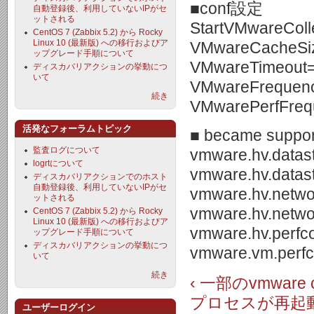
■conf設定
自動登録後、利用していないIPがセ
ットされる
StartVMwareColl
CentOS 7 (Zabbix 5.2) から Rocky
Linux 10 (最新版) への移行およびア
VMwareCacheSi
ップグレード手順について
VMwareTimeout
ディスカバリアクションの挙動につ
いて
VMwareFrequen
続き
VMwarePerfFreq
活発なフォーラムトピック
■ became sup
監査ログについて
vmware.hv.datas
logrtについて
vmware.hv.datast
ディスカバリアクションでのホスト
自動登録後、利用していないIPがセ
vmware.hv.netwo
ットされる
vmware.hv.netwo
CentOS 7 (Zabbix 5.2) から Rocky
Linux 10 (最新版) への移行およびア
vmware.hv.perfc
ップグレード手順について
ディスカバリアクションの挙動につ
vmware.vm.perfc
いて
続き
‹ 一部のvmware 
プロセスが再起
ユーザーログイン