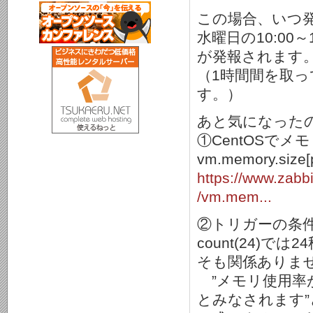
この場合、いつ
水曜日の10:0
が発報されます
（1時間間を取
す。）
あと気になった
①CentOSで
vm.memory.s
https://www.zabb
/vm.mem...
②トリガーの条
count(24)
そも関係ありま
”メモリ使用率が
とみなされます