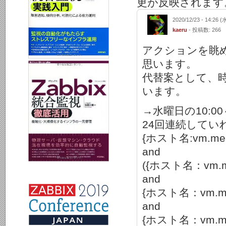
更が反映されます
2020/12/23 - 14:26 (
kaeru
- 投稿数: 266
アクションを眺
思います。
代替案として、
います。
→水曜日の10:0
24回連続してい
{ホスト名:vm.memory.
and
({ホスト名：vm.memor
and
{ホスト名：vm.memory
and
{ホスト名：vm.memory