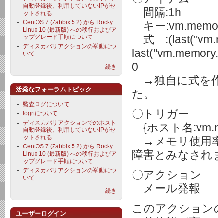
自動登録後、利用していないIPがセ
間隔:1h
ットされる
CentOS 7 (Zabbix 5.2) から Rocky
キー:vm.memory.siz
Linux 10 (最新版) への移行およびア
式 :(last("vm.me
ップグレード手順について
ディスカバリアクションの挙動につ
last("vm.memory.s
いて
0
続き
→独自に式を作
活発なフォーラムトピック
た。
監査ログについて
〇トリガー
logrtについて
ディスカバリアクションでのホスト
{ホスト名:vm.memory
自動登録後、利用していないIPがセ
ットされる
→メモリ使用率
CentOS 7 (Zabbix 5.2) から Rocky
障害とみなされ
Linux 10 (最新版) への移行およびア
ップグレード手順について
ディスカバリアクションの挙動につ
〇アクション
いて
メール発報
続き
このアクション
ユーザーログイン