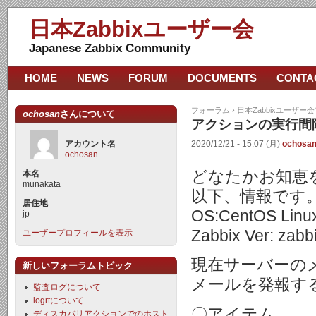
日本Zabbixユーザー会
Japanese Zabbix Community
HOME
NEWS
FORUM
DOCUMENTS
CONTA
フォーラム
›
日本Zabbixユーザー
ochosan
さんについて
アクションの実行間
アカウント名
2020/12/21 - 15:07 (月)
ochosa
ochosan
どなたかお知恵
本名
munakata
以下、情報です
居住地
OS:CentOS Linux
jp
Zabbix Ver: zabb
ユーザープロフィールを表示
現在サーバーの
新しいフォーラムトピック
メールを発報す
監査ログについて
logrtについて
〇アイテム
ディスカバリアクションでのホスト