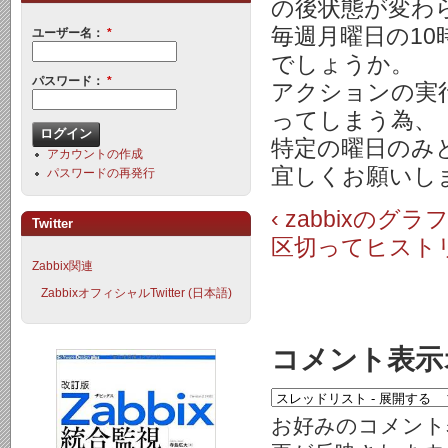
の後状態が変わ
毎週月曜日の1
ユーザー名：
*
でしょうか。
パスワード：
*
アクションの実
ってしまう為、
特定の曜日のみ
アカウントの作成
宜しくお願いし
パスワードの再発行
‹ zabbixの
Twitter
区切ってヒストリ
Zabbix関連
ZabbixオフィシャルTwitter (日本語)
コメント表示
お好みのコメント