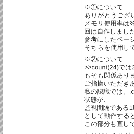
※①について
ありがとうござ
メモリ使用率は
回は自作しまし
参考にしたペー
そちらを使用し
※②について
>>count(2
もそも関係あり
ご指摘いただき
私の認識では、.co
状態が、
監視間隔である1
として動作する
この部分も直し