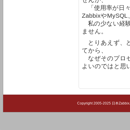
「使用率が日々
ZabbixやMy
私の少ない経験
ません。
とりあえず、ど
てから、
なぜそのプロセ
よいのではと思
Copyright 2005-2025 日本Zab