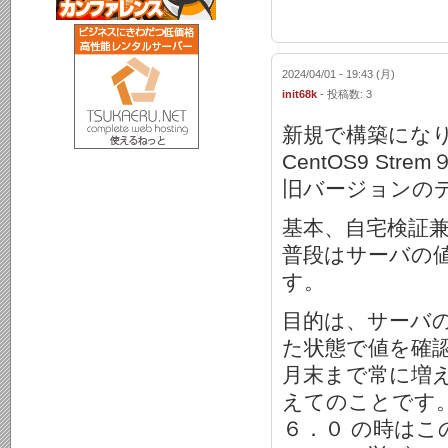
2024/04/01 - 19:43 (月)
init68k
- 投稿数: 3
新規で構築にな
CentOS9 S
旧バージョンのデ
基本、自宅検証
普段はサーバの
す。
目的は、サーバ
た状態で値を確
月末まで常に増
えてのことです
６．０ の時は