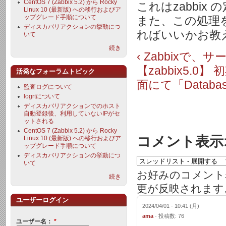
CentOS 7 (Zabbix 5.2) から Rocky
これはzabbix
Linux 10 (最新版) への移行およびア
ップグレード手順について
また、この処理
ディスカバリアクションの挙動につ
ればいいかお教
いて
続き
‹ Zabbix
【zabbix5.0】 
活発なフォーラムトピック
面にて「Databa
監査ログについて
logrtについて
ディスカバリアクションでのホスト
自動登録後、利用していないIPがセ
ットされる
CentOS 7 (Zabbix 5.2) から Rocky
コメント表示
Linux 10 (最新版) への移行およびア
ップグレード手順について
ディスカバリアクションの挙動につ
いて
お好みのコメント
続き
更が反映されます
ユーザーログイン
2024/04/01 - 10:41 (月)
ama
- 投稿数: 76
ユーザー名：
*