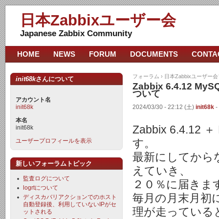
日本Zabbixユーザー会
Japanese Zabbix Community
HOME
NEWS
FORUM
DOCUMENTS
CONTA
フォーラム
›
日本Zabbixユーザー
init68k
さんについて
Zabbix 6.4.12
ついて
アカウント名
init68k
2024/03/30 - 22:12 (土)
init68k
-
本名
Zabbix 6.4.
init68k
ユーザープロフィールを表示
す。
最新にしてからなん
新しいフォーラムトピック
えていき、
監査ログについて
２０％に届きま
logrtについて
毎月の月末月初
ディスカバリアクションでのホスト
自動登録後、利用していないIPがセ
理が走っている
ットされる