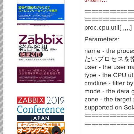
=============
=============
proc.cpu.util[,,
Parameters:
name - the pro
たいプロセスを
user - the user na
type - the CPU uti
cmdline - filter b
mode - the data g
zone - the target 
supported on Sola
=============
=============