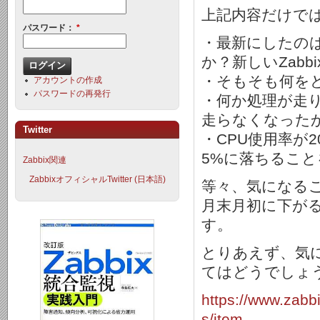
上記内容だけで
パスワード：
*
・最新にしたのは
か？新しいZabb
・そもそも何を
アカウントの作成
パスワードの再発行
・何か処理が走り
走らなくなった
Twitter
・CPU使用率が
5%に落ちるこ
Zabbix関連
ZabbixオフィシャルTwitter (日本語)
等々、気になる
月末月初に下が
す。
とりあえず、気
てはどうでしょ
https://www.zabb
s/item...