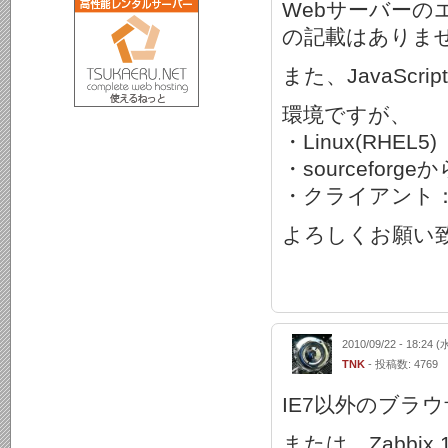
Webサーバー
の記載はありま
また、JavaSc
環境ですが、
・Linux(RHEL5)
・sourcefo
・クライアント：Win
よろしくお願い
2010/09/22 - 18:24 (
TNK
- 投稿数: 4769
IE7以外のブラ
または、Zabbi