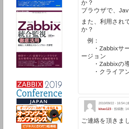
か？
ブラウザで、Jav
また、利用され
か？
例：
・Zabbixサ
ージョン
・Zabbixの導
・クライアント
2010/09/22 - 16:54 (
kitao123
- 投稿数: 14
ご連絡を頂きま