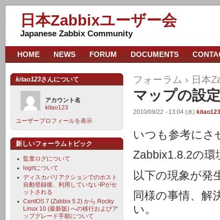
日本Zabbixユーザー会
Japanese Zabbix Community
HOME
NEWS
FORUM
DOCUMENTS
CONTA
フォーラム
›
日本Z
kitao123
さんについて
マップの設定
アカウント名
kitao123
2010/09/22 - 13:04 (水)
kitao12
ユーザープロフィールを表示
いつも参考にさ
新しいフォーラムトピック
Zabbix1.8
監査ログについて
logrtについて
以下の現象が発
ディスカバリアクションでのホスト
自動登録後、利用していないIPがセ
ットされる
同様の事情、解
CentOS 7 (Zabbix 5.2) から Rocky
い。
Linux 10 (最新版) への移行およびア
ップグレード手順について