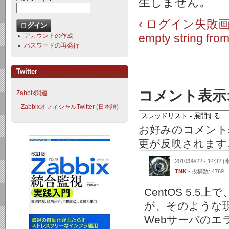
生しません。
‹ ログイン失敗
アカウントの作成
empty string
パスワードの再発行
Twitter
コメント表示
Zabbix関連
ZabbixオフィシャルTwitter (日本語)
お好みのコメント
更が反映されます
2010/09/22 - 14:32 (
TNK
- 投稿数: 4769
CentOS 5.5上で
が、そのような
Webサーバの