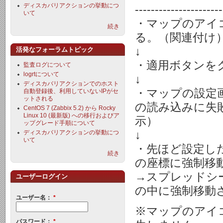
ディスカバリアクションの挙動につ
----------------------
いて
・マップのアイ
続き
る。（関連付け
↓
活発なフォーラムトピック
・適用ボタンを
監査ログについて
logrtについて
↓
ディスカバリアクションでのホスト
・マップの設定
自動登録後、利用していないIPがセ
ットされる
の読み込みに失
CentOS 7 (Zabbix 5.2) から Rocky
Linux 10 (最新版) への移行およびア
示）
ップグレード手順について
↓
ディスカバリアクションの挙動につ
いて
・先ほど設定し
続き
の座標に強制移
→スプレッドシー
ユーザーログイン
の中に強制移動
ユーザー名：
*
※マップのアイ
パスワード：
*