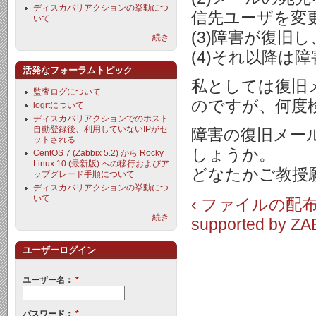
ディスカバリアクションの挙動につ
信先ユーザを変更
いて
(3)障害が復旧
続き
(4)それ以降は
活発なフォーラムトピック
私としては復旧
監査ログについて
のですが、何度
logrtについて
ディスカバリアクションでのホスト
自動登録後、利用していないIPがセ
障害の復旧メー
ットされる
しょうか。
CentOS 7 (Zabbix 5.2) から Rocky
Linux 10 (最新版) への移行およびア
どなたかご教授
ップグレード手順について
ディスカバリアクションの挙動につ
いて
‹ ファイルの配
続き
supported by ZA
ユーザーログイン
ユーザー名：
*
パスワード：
*