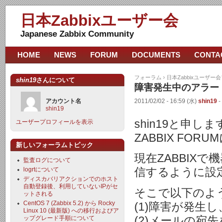
日本Zabbixユーザー会
Japanese Zabbix Community
HOME
NEWS
FORUM
DOCUMENTS
CONTA
フォーラム
›
日本Zabbixユーザー
shin19
さんについて
障害発生中のアラー
アカウント名
2011/02/02 - 16:59 (水)
shin19
-
shin19
shin19と申しま
ユーザープロフィールを表示
ZABBIX F
新しいフォーラムトピック
現在ZABBIX
監査ログについて
logrtについて
信するように設
ディスカバリアクションでのホスト
自動登録後、利用していないIPがセ
そこで以下のよ
ットされる
CentOS 7 (Zabbix 5.2) から Rocky
(1)障害が発生
Linux 10 (最新版) への移行およびア
(2)メールの宛
ップグレード手順について