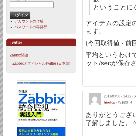
ということに
アカウントの作成
アイテムの設定
パスワードの再発行
ます。
(今回取得値 - 前
Twitter
平均というわけで
Zabbix関連
ット/secが保
ZabbixオフィシャルTwitter (日本語)
2011/03/08 - 14:27 (
hirotcp
- 投稿数: 4
ありがとうござ
了解しました。＾＾