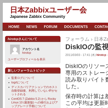
日本Zabbixユーザー会
Japanese Zabbix Community
HOME
NEWS
FORUM
DOCUMENTS
CONTA
フォーラム
›
日本Z
hirotcp
さんについて
DiskIO
アカウント名
hirotcp
2011/03/03 - 17:41 (木)
hirotcp
-
ユーザープロフィールを表示
DiskIOのリ
新しいフォーラムトピック
専用のストレー
監査ログについて
読み取りバイト
logrtについて
した。
ディスカバリアクションでのホスト
自動登録後、利用していないIPがセ
ットされる
保存時の計算は
CentOS 7 (Zabbix 5.2) から Rocky
この平均は更新
Linux 10 (最新版) への移行およびア
ップグレード手順について