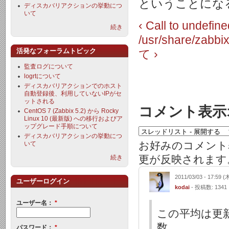
ということにな
ディスカバリアクションの挙動につ
いて
‹ Call to undefin
続き
/usr/share/zabbix
活発なフォーラムトピック
て ›
監査ログについて
logrtについて
ディスカバリアクションでのホスト
自動登録後、利用していないIPがセ
ットされる
コメント表示
CentOS 7 (Zabbix 5.2) から Rocky
Linux 10 (最新版) への移行およびア
ップグレード手順について
ディスカバリアクションの挙動につ
お好みのコメント
いて
更が反映されます
続き
2011/03/03 - 17:59 (
ユーザーログイン
kodai
- 投稿数: 1341
ユーザー名：
*
この平均は更
数
パスワード：
*