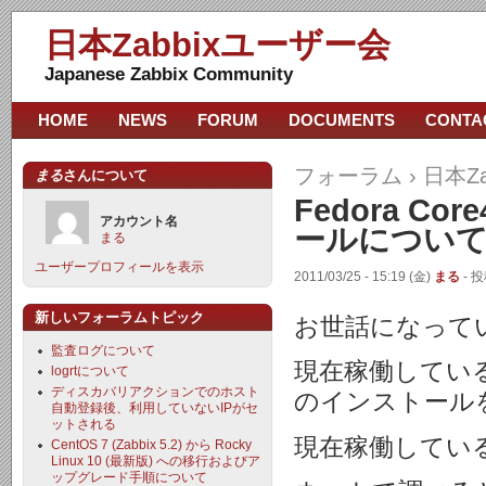
日本Zabbixユーザー会
Japanese Zabbix Community
HOME
NEWS
FORUM
DOCUMENTS
CONTA
フォーラム
›
日本Z
まる
さんについて
Fedora C
アカウント名
ールについ
まる
ユーザープロフィールを表示
2011/03/25 - 15:19 (金)
まる
- 投
新しいフォーラムトピック
お世話になって
監査ログについて
現在稼働しているF
logrtについて
ディスカバリアクションでのホスト
のインストール
自動登録後、利用していないIPがセ
ットされる
現在稼働しているZ
CentOS 7 (Zabbix 5.2) から Rocky
Linux 10 (最新版) への移行およびア
ップグレード手順について