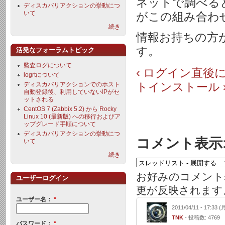
ネットで調べるとza
ディスカバリアクションの挙動につ
いて
がこの組み合わ
続き
情報お持ちの方
す。
活発なフォーラムトピック
監査ログについて
‹ ログイン直後
logrtについて
トインストール 
ディスカバリアクションでのホスト
自動登録後、利用していないIPがセ
ットされる
CentOS 7 (Zabbix 5.2) から Rocky
Linux 10 (最新版) への移行およびア
ップグレード手順について
ディスカバリアクションの挙動につ
コメント表示
いて
続き
お好みのコメント
ユーザーログイン
更が反映されます
ユーザー名：
*
2011/04/11 - 17:33 (
TNK
- 投稿数: 4769
パスワード：
*