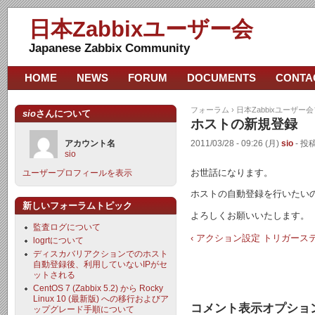
日本Zabbixユーザー会
Japanese Zabbix Community
HOME
NEWS
FORUM
DOCUMENTS
CONTA
フォーラム
›
日本Zabbixユーザー
sio
さんについて
ホストの新規登録
アカウント名
2011/03/28 - 09:26 (月)
sio
- 投稿
sio
お世話になります。
ユーザープロフィールを表示
ホストの自動登録を行いたい
新しいフォーラムトピック
よろしくお願いいたします。
監査ログについて
‹ アクション設定 トリガー
logrtについて
ディスカバリアクションでのホスト
自動登録後、利用していないIPがセ
ットされる
CentOS 7 (Zabbix 5.2) から Rocky
Linux 10 (最新版) への移行およびア
コメント表示オプショ
ップグレード手順について