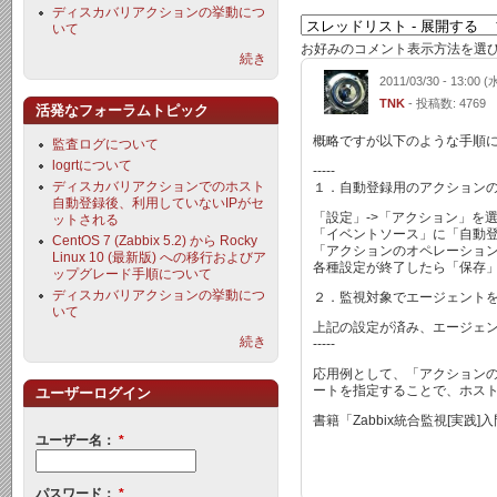
ディスカバリアクションの挙動につ
いて
お好みのコメント表示方法を選
続き
2011/03/30 - 13:00 (
TNK
- 投稿数: 4769
活発なフォーラムトピック
概略ですが以下のような手順
監査ログについて
logrtについて
-----
ディスカバリアクションでのホスト
１．自動登録用のアクション
自動登録後、利用していないIPがセ
「設定」->「アクション」を
ットされる
「イベントソース」に「自動
CentOS 7 (Zabbix 5.2) から Rocky
「アクションのオペレーショ
Linux 10 (最新版) への移行およびア
各種設定が終了したら「保存
ップグレード手順について
ディスカバリアクションの挙動につ
２．監視対象でエージェント
いて
上記の設定が済み、エージェ
続き
-----
応用例として、「アクション
ートを指定することで、ホス
ユーザーログイン
書籍「Zabbix統合監視[実践]
ユーザー名：
*
パスワード：
*