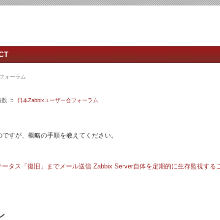
CT
会フォーラム
数: 5
日本Zabbixユーザー会フォーラム
のですが、概略の手順を教えてください。
ステータス「復旧」までメール送信
Zabbix Server自体を定期的に生存監視す
ン