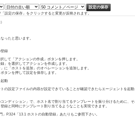
び「設定の保存」をクリックすると変更が反映されます。
水)
になったと思います。
の登録
選択して「アクションの作成」ボタンを押します。
登録」を選択してアクションを作成します。
ン」に「ホストを追加」のオペレーションを追加します。
」ボタンを押して設定を保存します。
を起動
ントの設定ファイルの内容が設定できていることが確認できたらエージェントを起動
のコンディション」で、ホスト名で割り当てるテンプレートを振り分けるために、そ
ト登録と同時にテンプレート割り当てるようなことも実現できます。
入門」P.324「13.1 ホストの自動登録」あたりもご参照下さい。