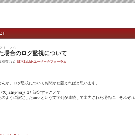
CT
会フォーラム
た場合のログ監視について
投稿数: 32
日本Zabbixユーザー会フォーラム
せんが、ログ監視についてお聞かせ願えればと思います。
].str(error)}=1と設定することで
のように設定したerrorという文字列が連続して出力された場合に、それぞ
。