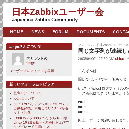
日本Zabbixユーザー会
Japanese Zabbix Community
HOME
NEWS
FORUM
DOCUMENTS
CONTA
フォーラム
›
日本Zabbixユーザー
shige
さんについて
同じ文字列が連続し
アカウント名
2008/04/02 - 22:30 (水)
shige
- 
shige
こんばんは
ユーザープロフィールを表示
聞いてばかりで申し訳ありま
新しいフォーラムトピック
{ホスト名:log[ログファイルのパス
ログ監視はできています。下記
監査ログについて
logrtについて
error
ディスカバリアクションでのホスト
error
自動登録後、利用していないIPがセ
error
ットされる
CentOS 7 (Zabbix 5.2) から Rocky
以上、宜しくお願い致します
Linux 10 (最新版) への移行およびア
ップグレード手順について