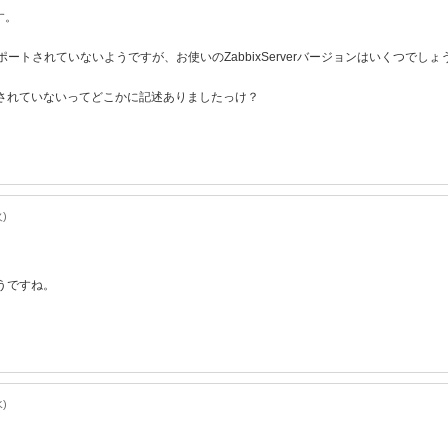
す。
ポートされていないようですが、お使いのZabbixServerバージョンはいくつでしょ
トされていないってどこかに記述ありましたっけ？
火)
うですね。
水)