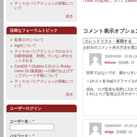
‹ Disk I/O監視について
Zabb
ディスカバリアクションの挙動につ
いて
続き
コメント表示オプショ
活発なフォーラムトピック
監査ログについて
logrtについて
お好みのコメント表示方法を選
ディスカバリアクションでのホスト
自動登録後、利用していないIPがセ
2008/04/08 - 15:06 (
ットされる
kimura
- 投稿数: 18
CentOS 7 (Zabbix 5.2) から Rocky
Linux 10 (最新版) への移行およびア
回答ではないです、横からす
ップグレード手順について
＞{ホスト名:log[ログファイルのパ
ディスカバリアクションの挙動につ
いて
現在、ログ監視を視野に入れ
1.4だとログ監視は正式サポー
続き
ユーザーログイン
ユーザー名：
*
2008/04/08 - 15:28 (
shige
- 投稿数: 32
パスワード：
*