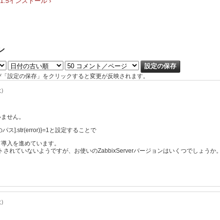
ix1.5インストール ›
ン
び「設定の保存」をクリックすると変更が反映されます。
火)
いません。
ス].str(error)}=1と設定することで
て導入を進めています。
トされていないようですが、お使いのZabbixServerバージョンはいくつでしょうか
火)