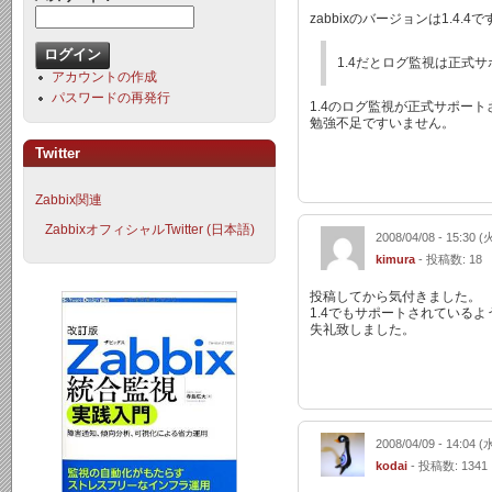
zabbixのバージョンは1.4.4で
1.4だとログ監視は正式サ
アカウントの作成
パスワードの再発行
1.4のログ監視が正式サポー
勉強不足ですいません。
Twitter
Zabbix関連
ZabbixオフィシャルTwitter (日本語)
2008/04/08 - 15:30 (
kimura
- 投稿数: 18
投稿してから気付きました。
1.4でもサポートされているよ
失礼致しました。
2008/04/09 - 14:04 (
kodai
- 投稿数: 1341