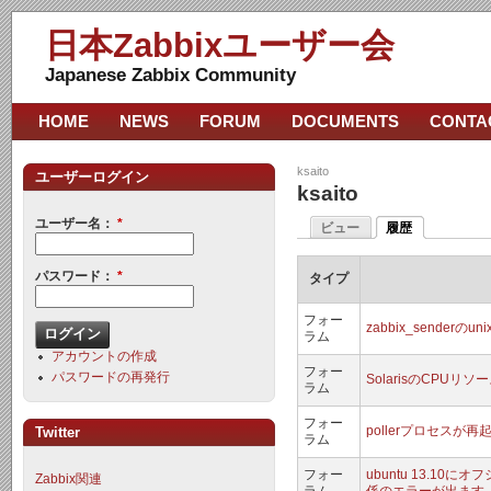
日本Zabbixユーザー会
Japanese Zabbix Community
HOME
NEWS
FORUM
DOCUMENTS
CONTA
ksaito
ユーザーログイン
ksaito
ユーザー名：
*
ビュー
履歴
パスワード：
*
タイプ
フォー
zabbix_senderのu
ラム
アカウントの作成
フォー
パスワードの再発行
SolarisのCPUリ
ラム
フォー
pollerプロセスが
Twitter
ラム
フォー
ubuntu 13.10
Zabbix関連