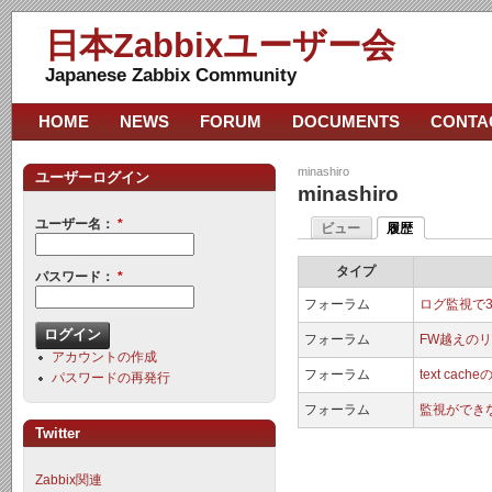
日本Zabbixユーザー会
Japanese Zabbix Community
HOME
NEWS
FORUM
DOCUMENTS
CONTA
minashiro
ユーザーログイン
minashiro
ユーザー名：
*
ビュー
履歴
タイプ
パスワード：
*
フォーラム
ログ監視で
フォーラム
FW越えの
アカウントの作成
フォーラム
text cach
パスワードの再発行
フォーラム
監視ができ
Twitter
Zabbix関連