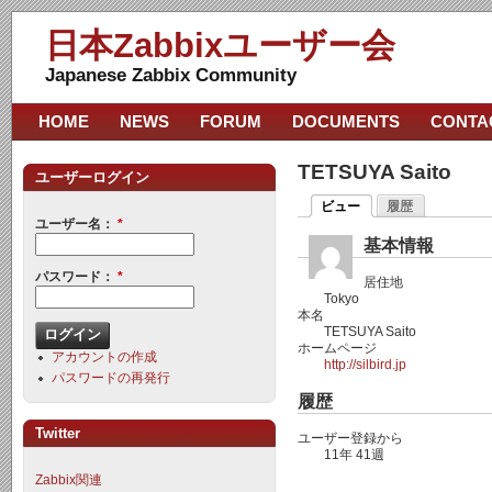
日本Zabbixユーザー会
Japanese Zabbix Community
HOME
NEWS
FORUM
DOCUMENTS
CONTA
TETSUYA Saito
ユーザーログイン
ビュー
履歴
ユーザー名：
*
基本情報
パスワード：
*
居住地
Tokyo
本名
TETSUYA Saito
ホームページ
アカウントの作成
http://silbird.jp
パスワードの再発行
履歴
Twitter
ユーザー登録から
11年 41週
Zabbix関連