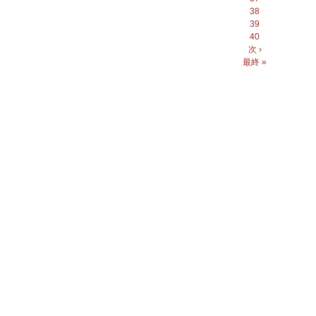
38
39
40
次 ›
最終 »