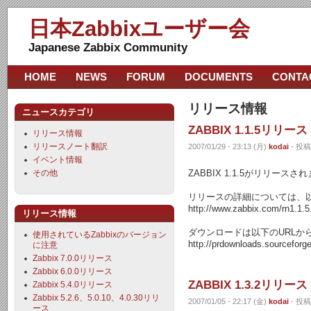
日本Zabbixユーザー会
Japanese Zabbix Community
HOME
NEWS
FORUM
DOCUMENTS
CONTA
リリース情報
ニュースカテゴリ
ZABBIX 1.1.5リリース
リリース情報
リリースノート翻訳
2007/01/29 - 23:13 (月)
kodai
- 投稿
イベント情報
その他
ZABBIX 1.1.5がリリースさ
リリースの詳細については、以
http://www.zabbix.com/rn1.1.5
リリース情報
ダウンロードは以下のURLか
使用されているZabbixのバージョン
http://prdownloads.sourceforge
に注意
Zabbix 7.0.0リリース
Zabbix 6.0.0リリース
ZABBIX 1.3.2リリース
Zabbix 5.4.0リリース
Zabbix 5.2.6、5.0.10、4.0.30リリ
2007/01/05 - 22:17 (金)
kodai
- 投稿
ース