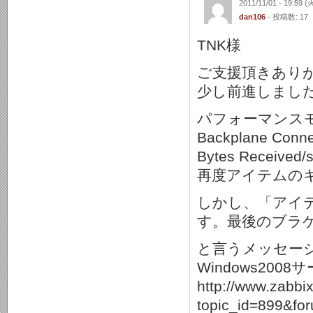
2011/11/01 - 19:59 (
dan106
- 投稿数: 17
TNK様
ご支援頂きあり
少し前進しまし
パフォーマンスモニター
Backplane Conn
Bytes Rece
再度アイテムの
しかし、「アイ
す。最後のブラケ
と言うメッセー
Windows2008
http://www.zabbi
topic_id=899&fo