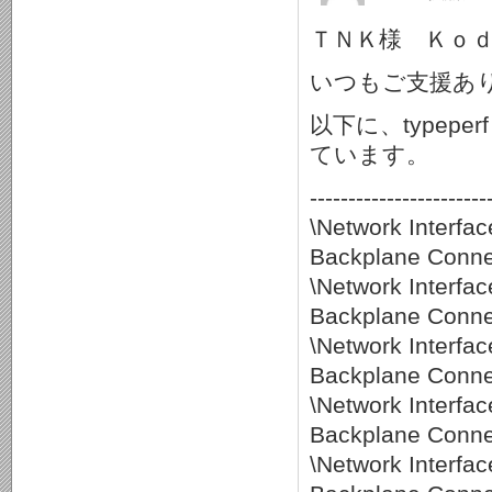
ＴＮＫ様 Ｋｏ
いつもご支援あ
以下に、typeperf 
ています。
-----------------------
\Network Interf
Backplane Connec
\Network Interf
Backplane Connec
\Network Interf
Backplane Connec
\Network Interf
Backplane Connec
\Network Interf