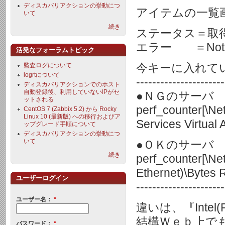
ディスカバリアクションの挙動につ
アイテムの一覧
いて
続き
ステータス＝取
エラー ＝Not supp
活発なフォーラムトピック
今キーに入れて
監査ログについて
logrtについて
----------------------
ディスカバリアクションでのホスト
自動登録後、利用していないIPがセ
●ＮＧのサーバ
ットされる
perf_counter[\Ne
CentOS 7 (Zabbix 5.2) から Rocky
Linux 10 (最新版) への移行およびア
Services Virtual
ップグレード手順について
ディスカバリアクションの挙動につ
いて
●ＯＫのサーバ
続き
perf_counter[\Ne
Ethernet)\Bytes 
ユーザーログイン
----------------------
ユーザー名：
*
違いは、『Int
結構Ｗｅｂ上で
パスワード：
*