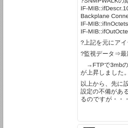
?SNMPWALKの
IF-MIB::ifDescr.
Backplane Conne
IF-MIB::ifInOcte
IF-MIB::ifOutOct
?上記を元にア
?監視データ⇒
→FTPで3mb
が上昇しました
以上から、先に設定
設定の不備があ
るのですが・・