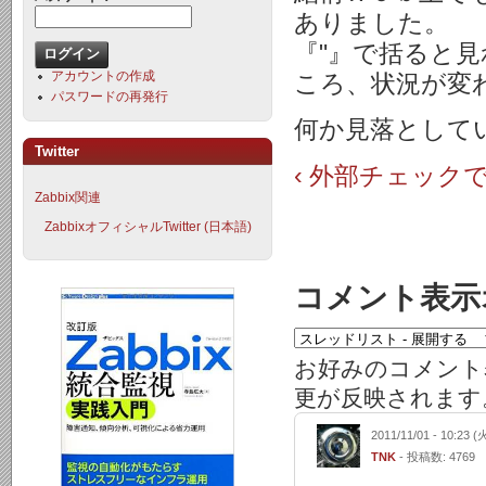
ありました。
『"』で括ると
アカウントの作成
ころ、状況が変
パスワードの再発行
何か見落として
Twitter
‹ 外部チェック
Zabbix関連
ZabbixオフィシャルTwitter (日本語)
コメント表示
お好みのコメント
更が反映されます
2011/11/01 - 10:23 (
TNK
- 投稿数: 4769