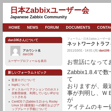
日本Zabbixユーザー会
Japanese Zabbix Community
HOME
NEWS
FORUM
DOCUMENTS
CONTA
フォーラム
›
日本Zabbixユーザー
dan106
さんについて
ネットワークトラフ
アカウント名
2011/10/31 - 14:01 (月)
dan106
dan106
お世話になって
ユーザープロフィールを表示
Zabbix1.8
新しいフォーラムトピック
て
監査ログについて
logrtについて
おりますが、最
ディスカバリアクションでのホスト
事が判明し、Ｗ
自動登録後、利用していないIPがセ
ットされる
が
CentOS 7 (Zabbix 5.2) から Rocky
Linux 10 (最新版) への移行およびア
アイテムのキー
ップグレード手順について