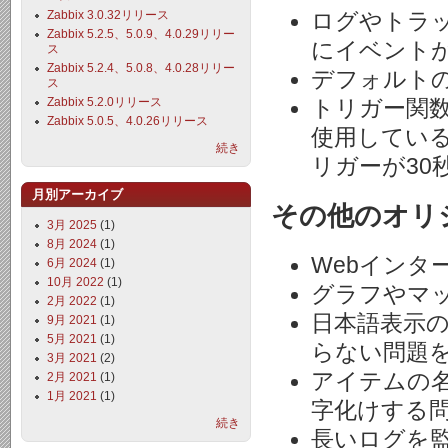
Zabbix 3.0.32リリース
ログやトラ
Zabbix 5.2.5、5.0.9、4.0.29リリー
にイベント
ス
Zabbix 5.2.4、5.0.8、4.0.28リリー
デフォルトの期間
ス
Zabbix 5.2.0リリース
トリガー関数にn
Zabbix 5.0.5、4.0.26リリース
使用してい
続き
リガーが30
月別アーカイブ
その他のオリジ
3月 2025
(1)
8月 2024
(1)
Webインタ
6月 2024
(1)
10月 2022
(1)
グラフやマ
2月 2022
(1)
日本語表示
9月 2021
(1)
5月 2021
(1)
らない問題
3月 2021
(2)
アイテムの
2月 2021
(1)
1月 2021
(1)
字化けする
続き
長いログを監