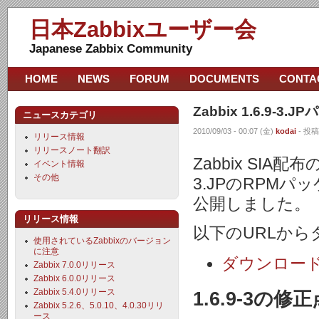
日本Zabbixユーザー会
Japanese Zabbix Community
HOME
NEWS
FORUM
DOCUMENTS
CONTA
Zabbix 1.6.9
ニュースカテゴリ
2010/09/03 - 00:07 (金)
kodai
- 投稿
リリース情報
リリースノート翻訳
Zabbix SIA配
イベント情報
その他
3.JPのRPM
公開しました。
リリース情報
以下のURLか
使用されているZabbixのバージョン
に注意
ダウンロー
Zabbix 7.0.0リリース
Zabbix 6.0.0リリース
Zabbix 5.4.0リリース
1.6.9-3の修正
Zabbix 5.2.6、5.0.10、4.0.30リリ
ース