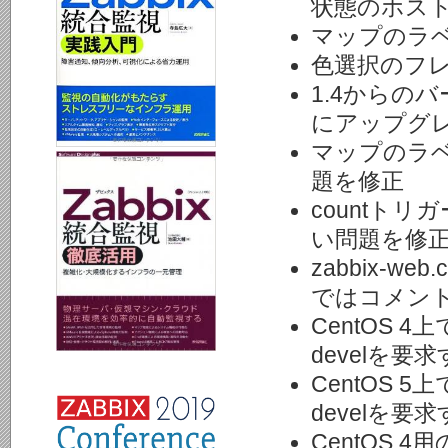
状態のホス
マップのラ
色選択のフ
1.4からの
にアップグ
マップのラ
題を修正
countト
い問題を修
zabbix-web
ではコメント
CentOS 
develを要
CentOS 
develを要
CentOS 4