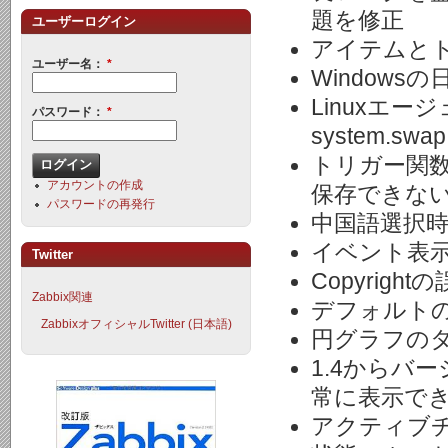
題を修正
ユーザーログイン
アイテムと
ユーザー名：
*
Window
Linuxエ
パスワード：
*
system.s
トリガー関
アカウントの作成
保存できな
パスワードの再発行
中国語選択
イベント表
Twitter
Copyrigh
Zabbix関連
デフォルト
ZabbixオフィシャルTwitter (日本語)
円グラフの
1.4からバ
常に表示で
アクティブ