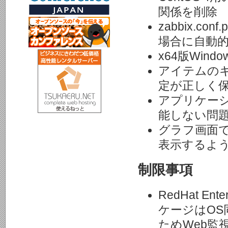
関係を削除
zabbix.
場合に自動的
x64版Wi
アイテムの
定が正しく
アプリケー
能しない問
グラフ画面で
表示するよ
制限事項
RedHat Ent
ケージはOS
ためWeb監