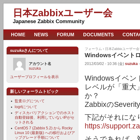
日本Zabbixユーザー会
Japanese Zabbix Community
HOME
NEWS
FORUM
DOCUMENTS
CONTA
フォーラム
›
日本Zabbixユーザー
suzuka
さんについて
Windowsイベン
アカウント名
2012/03/02 - 10:36 (金)
suzuka
suzuka
Windowsイ
ユーザープロフィールを表示
レベルが「重大
新しいフォーラムトピック
か？
監査ログについて
ZabbixのSev
logrtについて
ディスカバリアクションでのホスト
下記がそれにな
自動登録後、利用していないIPがセ
ットされる
https://support
CentOS 7 (Zabbix 5.2) から Rocky
Linux 10 (最新版) への移行およびア
そうであれば、
ップグレード手順について