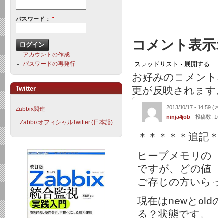
パスワード：
*
コメント表示
アカウントの作成
パスワードの再発行
お好みのコメント
Twitter
更が反映されます
2013/10/17 - 14:59 (
Zabbix関連
ninja4job
- 投稿数: 1
ZabbixオフィシャルTwitter (日本語)
＊＊＊＊＊追記
ヒープメモリの 
ですが、どの値
ご存じの方いら
現在はnewとo
る？状態です。