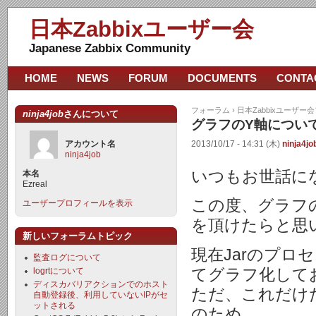
日本Zabbixユーザー会
Japanese Zabbix Community
HOME
NEWS
FORUM
DOCUMENTS
CONTA
フォーラム
›
日本Zabbixユーザー
ninja4job
さんについて
グラフのY軸につい
アカウント名
2013/10/17 - 14:31 (木)
ninja4jo
ninja4job
いつもお世話に
本名
Ezreal
この度、グラフ
ユーザープロフィールを表示
を頂けたらと思
新しいフォーラムトピック
現在Jarのプロセス
監査ログについて
てグラフ化して
logrtについて
ディスカバリアクションでのホスト
ただ、これだけ
自動登録後、利用していないIPがセ
ットされる
のため