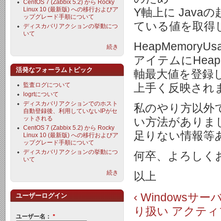
CentOS 7 (Zabbix 5.2) から Rocky
Linux 10 (最新版) への移行およびア
Y軸上に Jav
ップグレード手順について
ている値を取得
ディスカバリアクションの挙動につ
いて
HeapMemor
続き
アイテムにHeap
活発なフォーラムトピック
軸最大値を登録
監査ログについて
上手く反映され
logrtについて
ディスカバリアクションでのホスト
私のやり方以外
自動登録後、利用していないIPがセ
ットされる
い方法がありま
CentOS 7 (Zabbix 5.2) から Rocky
足りない情報等
Linux 10 (最新版) への移行およびア
ップグレード手順について
ディスカバリアクションの挙動につ
何卒、よろしく
いて
続き
以上
‹ Window
ユーザーログイン
り扱い
アクティ
ユーザー名：
*