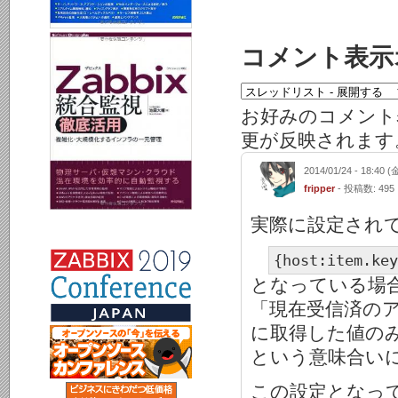
コメント表示
お好みのコメント
更が反映されます
2014/01/24 - 18:40 (
fripper
- 投稿数: 495
実際に設定され
{host:item.key
となっている場
「現在受信済の
に取得した値の
という意味合い
この設定となっ