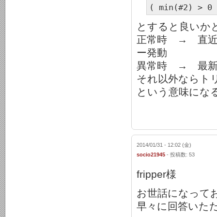
( min(#2) > 0 
とすると良いか
正常時 → 直
ー発動
異常時 → 最
それ以外ならト
という意味にな
2014/01/31 - 12:02 (金)
socio21945
- 投稿数: 53
fripper様
お世話になって
早々に回答いた