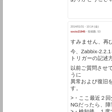
2014/01/31 - 10:14 (金)
socio21945
- 投稿数: 53
すみません、再
今、Zabbix-
トリガーの記述
以前ご質問させ
うに
異常および復旧
す。
>・ここ最近２
NGだったら、障
>・検知後、１