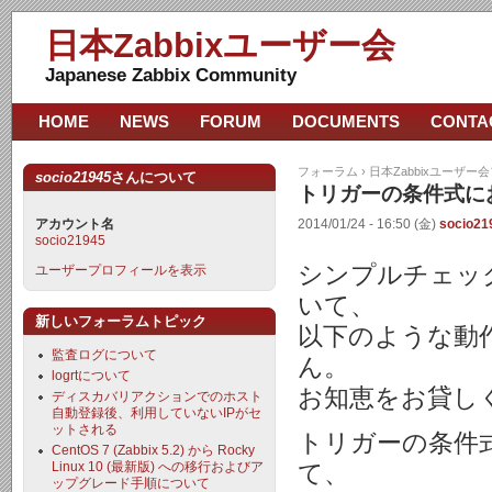
日本Zabbixユーザー会
Japanese Zabbix Community
HOME
NEWS
FORUM
DOCUMENTS
CONTA
フォーラム
›
日本Zabbixユーザー
socio21945
さんについて
トリガーの条件式に
アカウント名
2014/01/24 - 16:50 (金)
socio21
socio21945
シンプルチェッ
ユーザープロフィールを表示
いて、
新しいフォーラムトピック
以下のような動
監査ログについて
ん。
logrtについて
お知恵をお貸し
ディスカバリアクションでのホスト
自動登録後、利用していないIPがセ
ットされる
トリガーの条件式
CentOS 7 (Zabbix 5.2) から Rocky
Linux 10 (最新版) への移行およびア
て、
ップグレード手順について