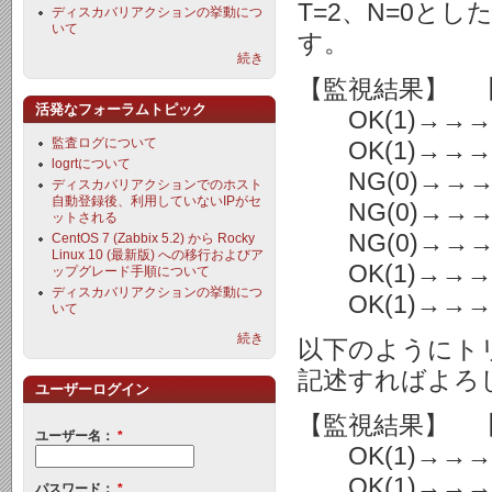
T=2、N=0と
ディスカバリアクションの挙動につ
いて
す。
続き
【監視結果】 
活発なフォーラムトピック
OK(1)→→
監査ログについて
OK(1)→→
logrtについて
NG(0)→→
ディスカバリアクションでのホスト
自動登録後、利用していないIPがセ
NG(0)→→→
ットされる
NG(0)→→
CentOS 7 (Zabbix 5.2) から Rocky
Linux 10 (最新版) への移行およびア
OK(1)→→
ップグレード手順について
ディスカバリアクションの挙動につ
OK(1)→→→
いて
続き
以下のようにト
記述すればよろ
ユーザーログイン
【監視結果】 
ユーザー名：
*
OK(1)→→
OK(1)→→
パスワード：
*