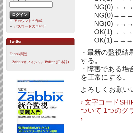
NG(0)→→
NG(0)→→→
アカウントの作成
NG(0)→→
パスワードの再発行
OK(1)→→→
OK(1)→→
Twitter
・最新の監視結果
Zabbix関連
する。
ZabbixオフィシャルTwitter (日本語)
・障害である場合
を正常にする。
よろしくお願い
‹ 文字コードSH
ついて
1つのグ
›