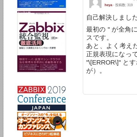
heya
- 投稿数: 319
自己解決しまし
最初の " が全
スです。
あと、よく考えたら 
正規表現になっ
"\[ERROR\]
が）。