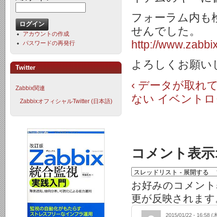
フォーラム内も
せんでした。
アカウントの作成
http://www.zabbi
パスワードの再発行
よろしくお願い
Twitter
‹ データが取
Zabbix関連
ない
イベントロ
ZabbixオフィシャルTwitter (日本語)
コメント表示
お好みのコメント
更が反映されます
2015/01/22 - 16:58 (