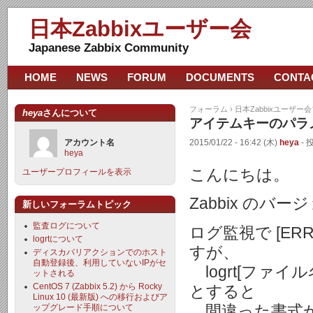
日本Zabbixユーザー会
Japanese Zabbix Community
HOME
NEWS
FORUM
DOCUMENTS
CONTA
フォーラム
›
日本Zabbixユーザー
heya
さんについて
アイテムキーのパラメ
アカウント名
2015/01/22 - 16:42 (木)
heya
- 
heya
こんにちは。
ユーザープロフィールを表示
Zabbix のバージ
新しいフォーラムトピック
監査ログについて
ログ監視で [E
logrtについて
すが、
ディスカバリアクションでのホスト
自動登録後、利用していないIPがセ
logrt[ファイル名,
ットされる
CentOS 7 (Zabbix 5.2) から Rocky
とすると
Linux 10 (最新版) への移行およびア
間違った書式が"
ップグレード手順について