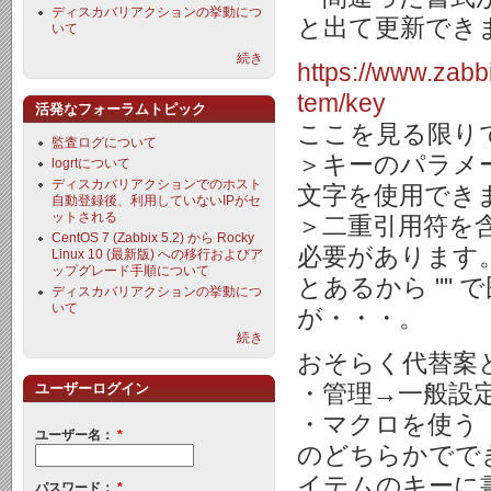
ディスカバリアクションの挙動につ
と出て更新できませ
いて
続き
https://www.zabb
tem/key
活発なフォーラムトピック
ここを見る限り
監査ログについて
＞キーのパラメー
logrtについて
ディスカバリアクションでのホスト
文字を使用でき
自動登録後、利用していないIPがセ
ットされる
＞二重引用符を
CentOS 7 (Zabbix 5.2) から Rocky
必要があります
Linux 10 (最新版) への移行およびア
ップグレード手順について
とあるから "" 
ディスカバリアクションの挙動につ
いて
が・・・。
続き
おそらく代替案
・管理→一般設
ユーザーログイン
・マクロを使う
ユーザー名：
*
のどちらかでで
イテムのキーに
パスワード：
*