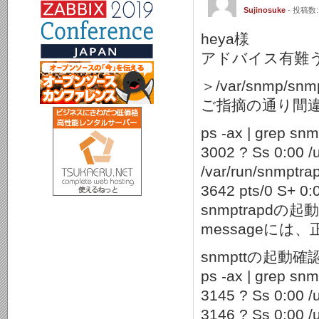
Sujinosuke
- 投稿数:
heya様
アドバイス有難
＞/var/snmp/
ご指摘の通り間違いです。
ps -ax | grep sn
3002 ? Ss 0:00 /
/var/run/snmptra
3642 pts/0 S+ 0:
snmptrapd
messageに
snmpttの起動確
ps -ax | grep snm
3145 ? Ss 0:00 /u
3146 ? Ss 0:00 /u