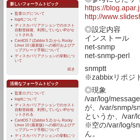
新しいフォーラムトピック
https://blog.apar
監査ログについて
http://www.slide
logrtについて
ディスカバリアクションでのホスト
◎設定内容
自動登録後、利用していないIPがセ
ットされる
インストール
CentOS 7 (Zabbix 5.2) から Rocky
net-snmp
Linux 10 (最新版) への移行およびア
ップグレード手順について
net-snmp-perl
ディスカバリアクションの挙動につ
いて
snmptt
続き
※zabbixリポジ
活発なフォーラムトピック
◎現象
監査ログについて
/var/log/m
logrtについて
ディスカバリアクションでのホスト
が、/var/snmp/
自動登録後、利用していないIPがセ
ットされる
というか、/var/l
CentOS 7 (Zabbix 5.2) から Rocky
※空の/var/log
Linux 10 (最新版) への移行およびア
ップグレード手順について
ん。
ディスカバリアクションの挙動につ