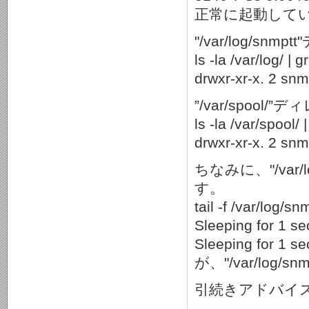
正常に起動して
"/var/log/sn
ls -la /var/log/ |
drwxr-xr-x. 2 sn
”/var/spool
ls -la /var/spool/
drwxr-xr-x. 2 sn
ちなみに、"/var/l
す。
tail -f /var/log/s
Sleeping for 1 s
Sleeping for 1 s
が、"/var/log/
引続きアドバイ