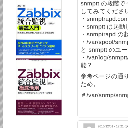
snmptt の
してみてくださ
・snmptrapd.
・snmptt は起
・snmptrapd
・/var/spool/
と snmptt 
・/var/log/sn
能？
参考ページの通
ため。
＃/var/snmp/
2015/12/01 - 12:21 (