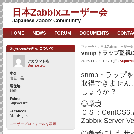
日本Zabbixユーザー会
Japanese Zabbix Community
HOME
NEWS
FORUM
DOCUMENTS
CONTA
フォーラム
›
日本Zabbixユーザー
Sujinosuke
さんについて
snmpトラップ監視
アカウント名
2015/11/29 - 19:29 (日)
Sujinos
Sujinosuke
snmpトラップ
本名
檜垣 晃
取得できません
居住地
しょうか？
阿蘇
Twitter
◎環境
Sujinosuke
ＯＳ：CentOS6.7
Facebook
AkiraHigaki
Zabbix Server V
ユーザープロフィールを表示
◎参考にしたサ