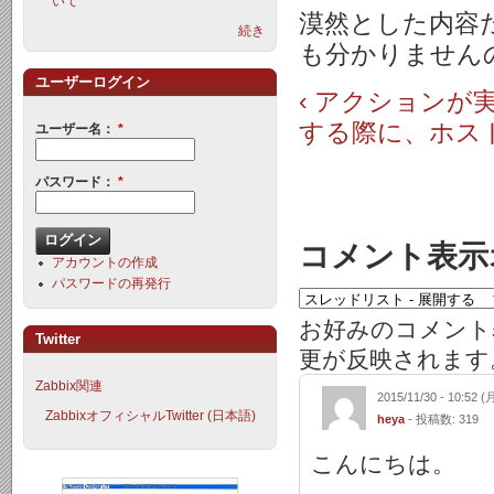
いて
漠然とした内容
続き
も分かりません
ユーザーログイン
‹ アクションが
する際に、ホス
ユーザー名：
*
パスワード：
*
コメント表示
アカウントの作成
パスワードの再発行
お好みのコメント
Twitter
更が反映されます
Zabbix関連
2015/11/30 - 10:52 (
ZabbixオフィシャルTwitter (日本語)
heya
- 投稿数: 319
こんにちは。