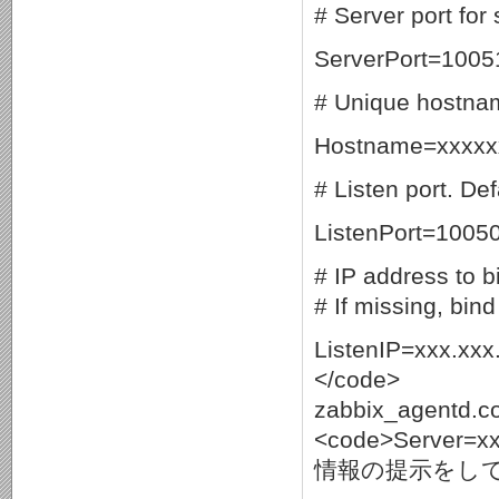
# Server port for
ServerPort=1005
# Unique hostnam
Hostname=xxxxx
# Listen port. De
ListenPort=1005
# IP address to b
# If missing, bind
ListenIP=xxx.xxx
</code>
zabbix_age
<code>Server
情報の提示をし