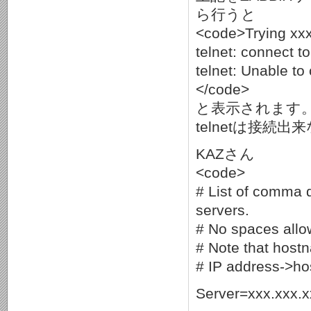
ら行うと
<code>Trying xxx
telnet: connect t
telnet: Unable to
</code>
と表示されます
telnetは接続
KAZさん
<code>
# List of comma 
servers.
# No spaces allow
# Note that host
# IP address->h
Server=xxx.xxx.x