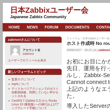
日本Zabbixユーザー会
Japanese Zabbix Community
HOME
NEWS
FORUM
DOCUMENTS
CONTA
フォーラム
›
日本Zabbixユーザー
zabinovi
さんについて
ホスト作成時 No ro
アカウント名
2009/10/27 - 19:22 (火)
zabinovi
zabinovi
お初にお目にか
ユーザープロフィールを表示
先日、運用を行ってい
新しいフォーラムトピック
ルし、Zabbix
監査ログについて
Cannot connect t
logrtについて
上記のようなエ
ディスカバリアクションでのホスト
自動登録後、利用していないIPがセ
た。
ットされる
CentOS 7 (Zabbix 5.2) から Rocky
Linux 10 (最新版) への移行およびア
導入したServerの
ップグレード手順について