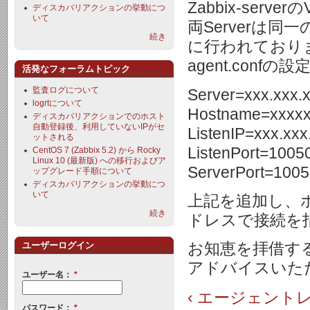
Zabbix-serve
ディスカバリアクションの挙動につ
いて
両Serverは
続き
に行われており
agent.confの設
活発なフォーラムトピック
監査ログについて
Server=xxx.xxx.
logrtについて
Hostname=xxxx
ディスカバリアクションでのホスト
自動登録後、利用していないIPがセ
ListenIP=xxx.xxx
ットされる
ListenPort=1005
CentOS 7 (Zabbix 5.2) から Rocky
Linux 10 (最新版) への移行およびア
ServerPort=100
ップグレード手順について
ディスカバリアクションの挙動につ
いて
上記を追加し、ホス
続き
ドレスで接続を
お知恵を拝借す
ユーザーログイン
アドバイスいた
ユーザー名：
*
‹ エージェン
パスワード：
*