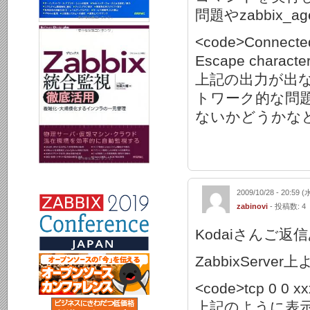
問題やzabbix_
<code>Connected 
Escape character 
上記の出力が出ないよ
トワーク的な問題
ないかどうかな
2009/10/28 - 20:59 (
zabinovi
- 投稿数: 4
Kodaiさんご
ZabbixServe
<code>tcp 0 0 xx
上記のように表