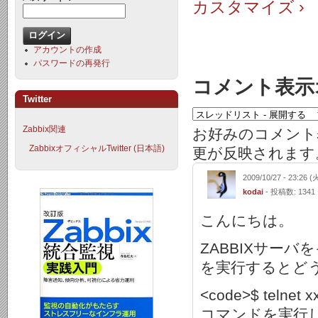
カスタマイズ ›
アカウントの作成
パスワードの再発行
コメント表示
Twitter
Zabbix関連
お好みのコメント
ZabbixオフィシャルTwitter (日本語)
更が反映されます
2009/10/27 - 23:26 (
kodai
- 投稿数: 1341
こんにちは。
ZABBIXサー
を実行するとど
<code>$ telnet x
コマンドを実行