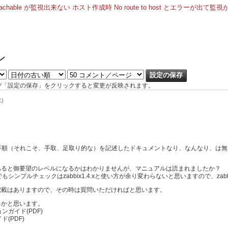
unreachable が監視出来ない
ホスト作成時 No route to host とエラーが出て監視
ン
び「設定の保存」をクリックすると変更が反映されます。
水)
手順（それこそ、手取、足取り的な）を記述したドキュメントなり、なんなり、は無
あると御要望のレベルになるかはわかりませんが、マニュアルは読まれましたか？
6.xでもシンプルチェックはzabbix1.4.xと使い方が余り変わらないと思いますので、
記載はありますので、その時は質問いただければと思います。
るかと思います。
ョンガイド(PDF)
ド(PDF)