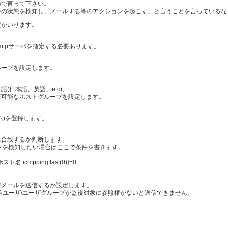
ので言って下さい。
かの状態を検知し、メールする等のアクションを起こす」と言うことを言っているな
定がいります。
tpサーバを指定する必要あります。
ープを設定します。
(日本語、英語、etc)、
可能なホストグループを設定します。
)を登録します。
合致するか判断します。
ダウンを検知したい場合はここで条件を書きます。
icmpping.last(0)}=0
メールを送信するか設定します。
ール送信ユーザ/ユーザグループが監視対象に参照権がないと送信できません。