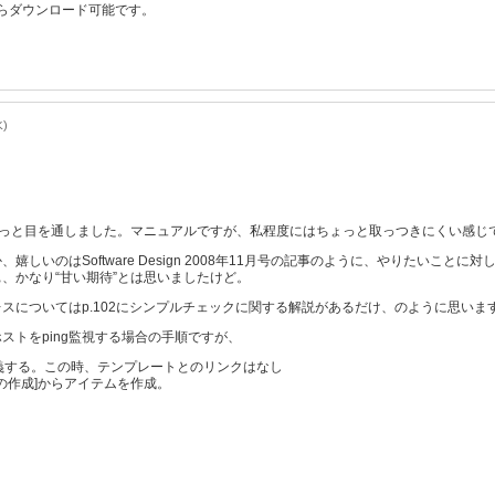
からダウンロード可能です。
水)
前にさっと目を通しました。マニュアルですが、私程度にはちょっと取っつきにくい感じ
嬉しいのはSoftware Design 2008年11月号の記事のように、やりたい
、かなり“甘い期待”とは思いましたけど。
スについてはp.102にシンプルチェックに関する解説があるだけ、のように思いま
ストをping監視する場合の手順ですが、
を定義する。この時、テンプレートとのリンクはなし
テムの作成]からアイテムを作成。
？