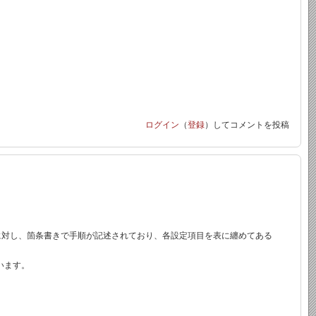
ログイン
（
登録
）してコメントを投稿
たいことに対し、箇条書きで手順が記述されており、各設定項目を表に纏めてある
います。