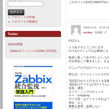
このサイトのDOCUMENTS
アカウントの作成
パスワードの再発行
2009/11/18 - 14:39 (
zuckey
- 投稿数: 17
Twitter
KAZさん
Zabbix関連
レスありがとうございます。
ZabbixオフィシャルTwitter (日本語)
v1.4.xのマニュアルは事
私的に取っつきやすいというか、
式を想定して書きました。まぁ
マニュアルではエージェントレ
例えば、エージェントレスのホ
?[設定]−[ホスト]でホスト
?[設定]−[アイテム]で[アイ
名前：適宜
タイプ：シンプルチェック
キー：icmpping
データ型：はて？どうすれば
単位：なし
乗数を使用：使用しない