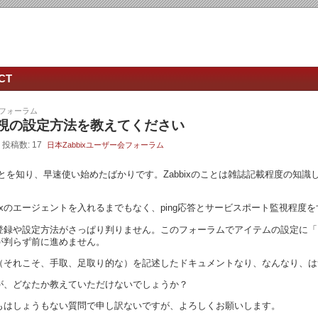
CT
会フォーラム
視の設定方法を教えてください
- 投稿数: 17
日本Zabbixユーザー会フォーラム
でZabbixのことを知り、早速使い始めたばかりです。Zabbixのことは雑誌記載
bixのエージェントを入れるまでもなく、ping応答とサービスポート監視程度
への登録や設定方法がさっぱり判りません。このフォーラムでアイテムの設定
が判らず前に進めません。
（それこそ、手取、足取り的な）を記述したドキュメントなり、なんなり、は
が、どなたか教えていただけないでしょうか？
もはしょうもない質問で申し訳ないですが、よろしくお願いします。