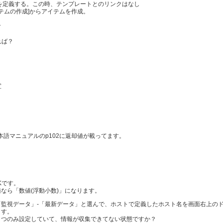
ストを定義する。この時、テンプレートとのリンクはなし
アイテムの作成]からアイテムを作成。
ク
れば？
宜
4日本語マニュアルのp102に返却値が載ってます。
Kです。
なら「数値(浮動小数)」になります。
「監視データ」-「最新データ」と選んで、ホストで定義したホスト名を画面右上の
ます。
１つのみ設定していて、情報が収集できてない状態ですか？