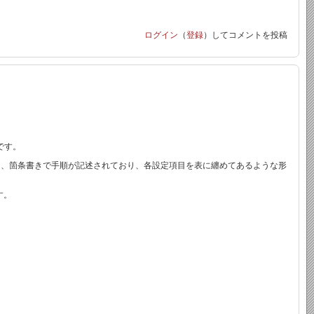
ログイン
（
登録
）してコメントを投稿
です。
ことに対し、箇条書きで手順が記述されており、各設定項目を表に纏めてあるような形
す。