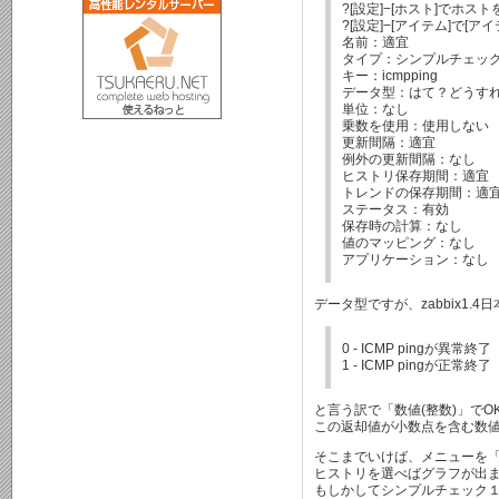
?[設定]−[ホスト]でホ
?[設定]−[アイテム]で[
名前：適宜
タイプ：シンプルチェッ
キー：icmpping
データ型：はて？どうす
単位：なし
乗数を使用：使用しない
更新間隔：適宜
例外の更新間隔：なし
ヒストリ保存期間：適宜
トレンドの保存期間：適
ステータス：有効
保存時の計算：なし
値のマッピング：なし
アプリケーション：なし
データ型ですが、zabbix1.
0 - ICMP pingが異常終了
1 - ICMP pingが正常終了
と言う訳で「数値(整数)」でO
この返却値が小数点を含む数値
そこまでいけば、メニューを
ヒストリを選べばグラフが出
もしかしてシンプルチェック