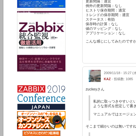
更新間隔：適宜
例外の更新間隔：なし
ヒストリ保存期間：適宜
トレンドの保存期間：適宜
ステータス：有効
保存時の計算：なし
値のマッピング：なし
アプリケーション：なし
こんな感じにしてみたのです
2009/11/18 - 15:27 (
KAZ
- 投稿数: 1085
zuckeyさん
私的に取っつきやすいという
ような形式を想定して書き
マニュアルではエージェン
そこまで細かいのは無いです