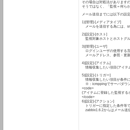
その場合は対処法があります
そうではなく、「監視＝何ら
メール送信までには以下の設
1)[管理]-[メディアタイプ]
メールを送信する為には、sm
2)[設定]-[ホスト]
監視対象ホストとホストグル
3)[管理]-[ユーザ]
ログインユーザの使用する言語
メールアドレス、参照・更新
4)[設定]-[アイテム]
情報収集したい項目(アイテム
5)[設定]-[トリガー]
情報収集したい項目が条件に
※：icmppingでサーバ
<code>
{アイテムに登録した監視するホスト名:
</code>
6)[設定]-[アクション]
トリガーに指定した条件等で
zabbix1.6.2からはメ