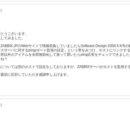
水)
がとうございます。
試してみました。
BIX.JPのWebサイトで情報収集していましたらSoftware Design 2008.5-
サーバに対するping/ポート監視の設定」という章をみつけ、ホストにリンクするテ
g応答以外のアイテムを全部無効化して放って置いたらping応答をチェックできました
よね？
については別のホストで設定をしておりますが、ZABBIXサーバがホストを監視
、親切に応対していただき感謝申し上げます。
水)