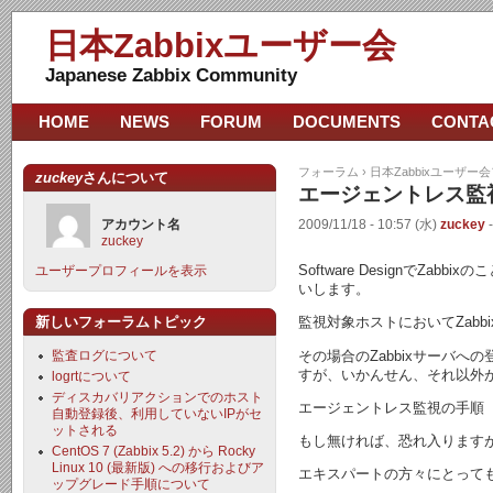
日本Zabbixユーザー会
Japanese Zabbix Community
HOME
NEWS
FORUM
DOCUMENTS
CONTA
フォーラム
›
日本Zabbixユーザー
zuckey
さんについて
エージェントレス監
アカウント名
2009/11/18 - 10:57 (水)
zuckey
zuckey
Software Design
ユーザープロフィールを表示
いします。
新しいフォーラムトピック
監視対象ホストにおいてZab
その場合のZabbixサーバ
監査ログについて
すが、いかんせん、それ以外
logrtについて
ディスカバリアクションでのホスト
エージェントレス監視の手順
自動登録後、利用していないIPがセ
ットされる
もし無ければ、恐れ入ります
CentOS 7 (Zabbix 5.2) から Rocky
Linux 10 (最新版) への移行およびア
エキスパートの方々にとって
ップグレード手順について