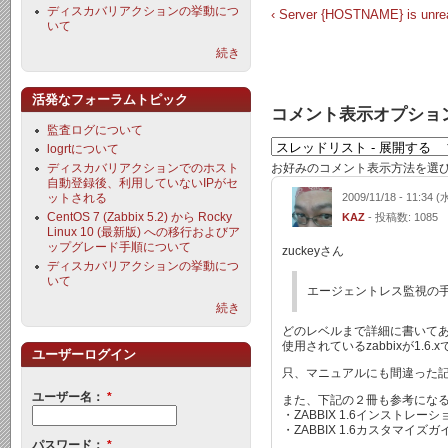
ディスカバリアクションの挙動につ
‹ Server {HOSTNAME} is 
いて
続き
活発なフォーラムトピック
コメント表示オプショ
監査ログについて
logrtについて
ディスカバリアクションでのホスト
お好みのコメント表示方法を選
自動登録後、利用していないIPがセ
ットされる
2009/11/18 - 11:34 (
CentOS 7 (Zabbix 5.2) から Rocky
KAZ
- 投稿数: 1085
Linux 10 (最新版) への移行およびア
ップグレード手順について
zuckeyさん
ディスカバリアクションの挙動につ
いて
エージェントレス監視の
続き
どのレベルまで詳細に書いて
使用されているzabbixが1.
ユーザーログイン
只、マニュアルにも間違った
ユーザー名：
*
また、下記の２冊も参考にな
・ZABBIX 1.6インストレーシ
・ZABBIX 1.6カスタマイズガイ
パスワード：
*