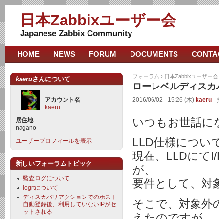
日本Zabbixユーザー会
Japanese Zabbix Community
HOME
NEWS
FORUM
DOCUMENTS
CONTA
フォーラム
›
日本Zabbixユーザー
kaeru
さんについて
ローレベルディスカバリ（
アカウント名
2016/06/02 - 15:26 (木)
kaeru
- 
kaeru
いつもお世話に
居住地
nagano
LLD仕様につ
ユーザープロフィールを表示
現在、LLDにて
新しいフォーラムトピック
が、
監査ログについて
要件として、対象
logrtについて
ディスカバリアクションでのホスト
そこで、対象外
自動登録後、利用していないIPがセ
ットされる
えたのですが、