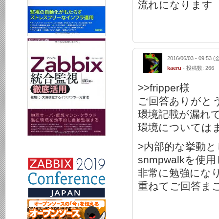
流れになります
2016/06/03 - 09:53 (
kaeru
- 投稿数: 266
>>fripper様
ご回答ありがと
環境記載が漏れ
環境については
>内部的な挙動とし
snmpwalk
非常に勉強にな
重ねてご回答ま