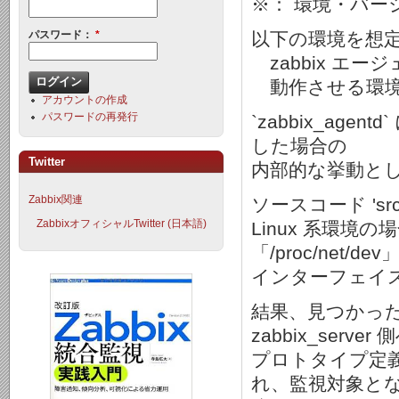
※： 環境・バ
以下の環境を想
パスワード：
*
zabbix エー
動作させる環境：Li
アカウントの作成
パスワードの再発行
`zabbix_agent
した場合の
Twitter
内部的な挙動とし
Zabbix関連
ソースコード 'src/
ZabbixオフィシャルTwitter (日本語)
Linux 系環境の
「/proc/ne
インターフェイ
結果、見つかったデ
zabbix_serve
プロトタイプ定
れ、監視対象と