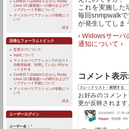
CentOS 7 (Zabbix 5.2) から Rocky
Linux 10 (最新版) への移行およびア
これを実施した
ップグレード手順について
毎回snmpwa
ディスカバリアクションの挙動につ
いて
が発生してしま
続き
‹ Widowsサ
活発なフォーラムトピック
通知について ›
監査ログについて
logrtについて
ディスカバリアクションでのホスト
自動登録後、利用していないIPがセ
ットされる
コメント表示
CentOS 7 (Zabbix 5.2) から Rocky
Linux 10 (最新版) への移行およびア
ップグレード手順について
ディスカバリアクションの挙動につ
いて
お好みのコメント
続き
更が反映されます
2016/06/02 - 17:36 (
ユーザーログイン
fripper
- 投稿数: 495
ユーザー名：
*